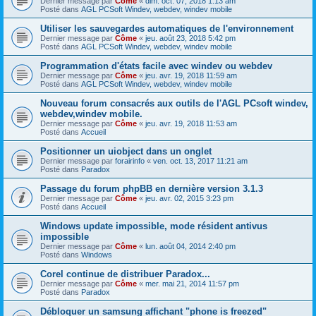
Dernier message par
Côme
«
dim. oct. 07, 2018 1:13 am
Posté dans
AGL PCSoft Windev, webdev, windev mobile
Utiliser les sauvegardes automatiques de l'environnement
Dernier message par
Côme
«
jeu. août 23, 2018 5:42 pm
Posté dans
AGL PCSoft Windev, webdev, windev mobile
Programmation d'états facile avec windev ou webdev
Dernier message par
Côme
«
jeu. avr. 19, 2018 11:59 am
Posté dans
AGL PCSoft Windev, webdev, windev mobile
Nouveau forum consacrés aux outils de l'AGL PCsoft windev,
webdev,windev mobile.
Dernier message par
Côme
«
jeu. avr. 19, 2018 11:53 am
Posté dans
Accueil
Positionner un uiobject dans un onglet
Dernier message par
forairinfo
«
ven. oct. 13, 2017 11:21 am
Posté dans
Paradox
Passage du forum phpBB en dernière version 3.1.3
Dernier message par
Côme
«
jeu. avr. 02, 2015 3:23 pm
Posté dans
Accueil
Windows update impossible, mode résident antivus
impossible
Dernier message par
Côme
«
lun. août 04, 2014 2:40 pm
Posté dans
Windows
Corel continue de distribuer Paradox...
Dernier message par
Côme
«
mer. mai 21, 2014 11:57 pm
Posté dans
Paradox
Débloquer un samsung affichant "phone is freezed"