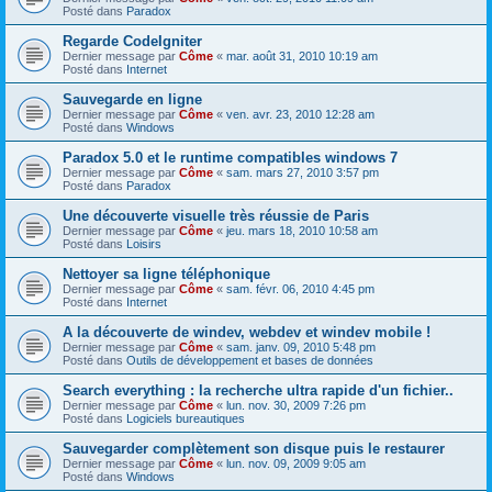
Posté dans
Paradox
Regarde CodeIgniter
Dernier message par
Côme
«
mar. août 31, 2010 10:19 am
Posté dans
Internet
Sauvegarde en ligne
Dernier message par
Côme
«
ven. avr. 23, 2010 12:28 am
Posté dans
Windows
Paradox 5.0 et le runtime compatibles windows 7
Dernier message par
Côme
«
sam. mars 27, 2010 3:57 pm
Posté dans
Paradox
Une découverte visuelle très réussie de Paris
Dernier message par
Côme
«
jeu. mars 18, 2010 10:58 am
Posté dans
Loisirs
Nettoyer sa ligne téléphonique
Dernier message par
Côme
«
sam. févr. 06, 2010 4:45 pm
Posté dans
Internet
A la découverte de windev, webdev et windev mobile !
Dernier message par
Côme
«
sam. janv. 09, 2010 5:48 pm
Posté dans
Outils de développement et bases de données
Search everything : la recherche ultra rapide d'un fichier..
Dernier message par
Côme
«
lun. nov. 30, 2009 7:26 pm
Posté dans
Logiciels bureautiques
Sauvegarder complètement son disque puis le restaurer
Dernier message par
Côme
«
lun. nov. 09, 2009 9:05 am
Posté dans
Windows