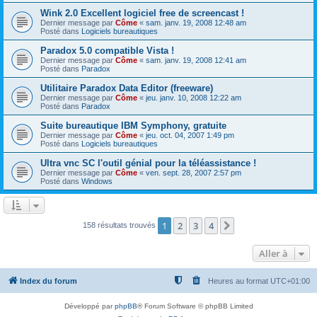
Wink 2.0 Excellent logiciel free de screencast !
Dernier message par
Côme
«
sam. janv. 19, 2008 12:48 am
Posté dans
Logiciels bureautiques
Paradox 5.0 compatible Vista !
Dernier message par
Côme
«
sam. janv. 19, 2008 12:41 am
Posté dans
Paradox
Utilitaire Paradox Data Editor (freeware)
Dernier message par
Côme
«
jeu. janv. 10, 2008 12:22 am
Posté dans
Paradox
Suite bureautique IBM Symphony, gratuite
Dernier message par
Côme
«
jeu. oct. 04, 2007 1:49 pm
Posté dans
Logiciels bureautiques
Ultra vnc SC l'outil génial pour la téléassistance !
Dernier message par
Côme
«
ven. sept. 28, 2007 2:57 pm
Posté dans
Windows
1
2
3
4
Suivante
158 résultats trouvés
Aller à
Index du forum
Heures au format
UTC+01:00
Développé par
phpBB
® Forum Software © phpBB Limited