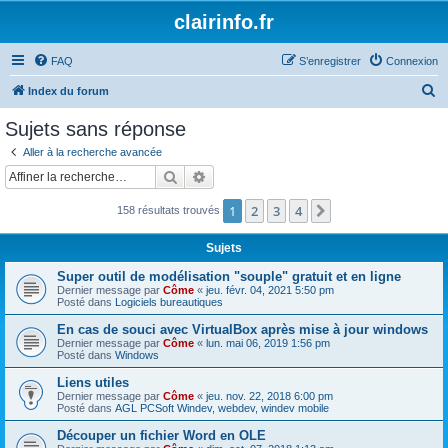
clairinfo.fr
FAQ
S’enregistrer
Connexion
R
Index du forum
e
Sujets sans réponse
c
Aller à la recherche avancée
h
Rechercher
Recherche avancée
e
1
2
3
4
Suivante
158 résultats trouvés
r
c
Sujets
h
Super outil de modélisation "souple" gratuit et en ligne
e
Dernier message par
Côme
«
jeu. févr. 04, 2021 5:50 pm
Posté dans
Logiciels bureautiques
r
En cas de souci avec VirtualBox après mise à jour windows
Dernier message par
Côme
«
lun. mai 06, 2019 1:56 pm
Posté dans
Windows
Liens utiles
Dernier message par
Côme
«
jeu. nov. 22, 2018 6:00 pm
Posté dans
AGL PCSoft Windev, webdev, windev mobile
Découper un fichier Word en OLE