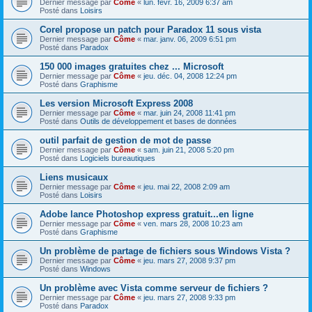
Dernier message par
Côme
«
lun. févr. 16, 2009 6:37 am
Posté dans
Loisirs
Corel propose un patch pour Paradox 11 sous vista
Dernier message par
Côme
«
mar. janv. 06, 2009 6:51 pm
Posté dans
Paradox
150 000 images gratuites chez ... Microsoft
Dernier message par
Côme
«
jeu. déc. 04, 2008 12:24 pm
Posté dans
Graphisme
Les version Microsoft Express 2008
Dernier message par
Côme
«
mar. juin 24, 2008 11:41 pm
Posté dans
Outils de développement et bases de données
outil parfait de gestion de mot de passe
Dernier message par
Côme
«
sam. juin 21, 2008 5:20 pm
Posté dans
Logiciels bureautiques
Liens musicaux
Dernier message par
Côme
«
jeu. mai 22, 2008 2:09 am
Posté dans
Loisirs
Adobe lance Photoshop express gratuit...en ligne
Dernier message par
Côme
«
ven. mars 28, 2008 10:23 am
Posté dans
Graphisme
Un problème de partage de fichiers sous Windows Vista ?
Dernier message par
Côme
«
jeu. mars 27, 2008 9:37 pm
Posté dans
Windows
Un problème avec Vista comme serveur de fichiers ?
Dernier message par
Côme
«
jeu. mars 27, 2008 9:33 pm
Posté dans
Paradox