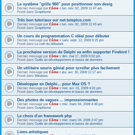
Le système "grille 960" pour positionner son desig
Dernier message par
Côme
«
lun. nov. 02, 2009 11:47 am
Posté dans
Graphisme
Très bon tutoriaux sur net.tutsplus.com
Dernier message par
Côme
«
lun. nov. 02, 2009 11:43 am
Posté dans
Graphisme
Un cours de programmation C idéal pour débuter
Dernier message par
Côme
«
sam. sept. 12, 2009 9:25 pm
Posté dans
Le coin du débutant
La prochaine version de Delphi va enfin supporter Firebird !
Dernier message par
Côme
«
dim. mai 17, 2009 8:02 pm
Posté dans
Outils de développement et bases de données
Un utilitaire souris génial pour scroller plus facilement
Dernier message par
Côme
«
jeu. avr. 30, 2009 11:17 am
Posté dans
Windows
Développer en Delphi... pour Max OS ?
Dernier message par
Côme
«
mer. avr. 01, 2009 4:01 pm
Posté dans
Outils de développement et bases de données
Des photos de vagues ... impressionnantes
Dernier message par
Côme
«
mer. mars 04, 2009 4:49 pm
Posté dans
Graphisme
Le choix d'un framework php
Dernier message par
Côme
«
mer. mars 04, 2009 2:47 pm
Posté dans
Outils de développement et bases de données
Liens artistiques