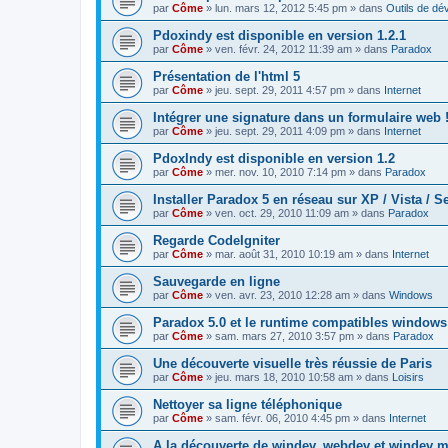
par
Côme
» lun. mars 12, 2012 5:45 pm » dans
Outils de d
Pdoxindy est disponible en version 1.2.1
par
Côme
» ven. févr. 24, 2012 11:39 am » dans
Paradox
Présentation de l'html 5
par
Côme
» jeu. sept. 29, 2011 4:57 pm » dans
Internet
Intégrer une signature dans un formulaire web 
par
Côme
» jeu. sept. 29, 2011 4:09 pm » dans
Internet
PdoxIndy est disponible en version 1.2
par
Côme
» mer. nov. 10, 2010 7:14 pm » dans
Paradox
Installer Paradox 5 en réseau sur XP / Vista / S
par
Côme
» ven. oct. 29, 2010 11:09 am » dans
Paradox
Regarde CodeIgniter
par
Côme
» mar. août 31, 2010 10:19 am » dans
Internet
Sauvegarde en ligne
par
Côme
» ven. avr. 23, 2010 12:28 am » dans
Windows
Paradox 5.0 et le runtime compatibles windows
par
Côme
» sam. mars 27, 2010 3:57 pm » dans
Paradox
Une découverte visuelle très réussie de Paris
par
Côme
» jeu. mars 18, 2010 10:58 am » dans
Loisirs
Nettoyer sa ligne téléphonique
par
Côme
» sam. févr. 06, 2010 4:45 pm » dans
Internet
A la découverte de windev, webdev et windev m