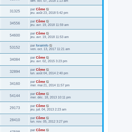
dim. oct. 07, 2018 1:13 am
par
Côme
31325
jeu. août 23, 2018 5:42 pm
par
Côme
34556
jeu. avr. 19, 2018 11:59 am
par
Côme
54600
jeu. avr. 19, 2018 11:53 am
par
forairinfo
53152
ven. oct. 13, 2017 11:21 am
par
Côme
34084
jeu. avr. 02, 2015 3:23 pm
par
Côme
32894
lun. août 04, 2014 2:40 pm
par
Côme
34160
mer. mai 21, 2014 11:57 pm
par
Côme
54144
mer. déc. 18, 2013 10:11 pm
par
Côme
29173
jeu. juil. 04, 2013 2:23 am
par
Côme
28410
lun. nov. 05, 2012 3:27 pm
par
Côme