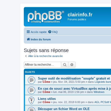
clairinfo.fr
Forums publics
Accès rapide
FAQ
Index du forum
Sujets sans réponse
Aller à la recherche avancée
Rechercher
Recherche avancée
SUJETS
Super outil de modélisation "souple" gratuit et 
par
Côme
» jeu. févr. 04, 2021 5:50 pm » dans
Logiciels bur
En cas de souci avec VirtualBox après mise à 
par
Côme
» lun. mai 06, 2019 1:56 pm » dans
Windows
Liens utiles
par
Côme
» jeu. nov. 22, 2018 6:00 pm » dans
AGL PCSoft W
Découper un fichier Word en OLE