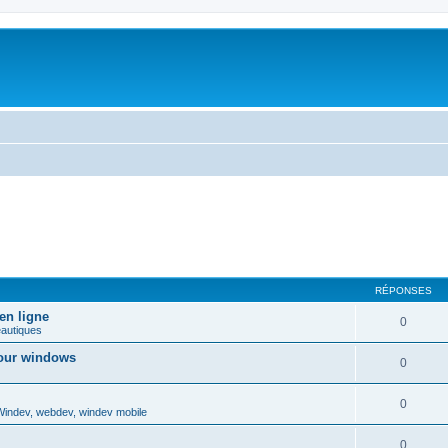
RÉPONSES
en ligne
0
eautiques
jour windows
0
0
indev, webdev, windev mobile
0