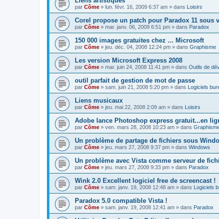
Liens artistiques
par
Côme
» lun. févr. 16, 2009 6:37 am » dans
Loisirs
Corel propose un patch pour Paradox 11 sous v
par
Côme
» mar. janv. 06, 2009 6:51 pm » dans
Paradox
150 000 images gratuites chez ... Microsoft
par
Côme
» jeu. déc. 04, 2008 12:24 pm » dans
Graphisme
Les version Microsoft Express 2008
par
Côme
» mar. juin 24, 2008 11:41 pm » dans
Outils de d
outil parfait de gestion de mot de passe
par
Côme
» sam. juin 21, 2008 5:20 pm » dans
Logiciels bur
Liens musicaux
par
Côme
» jeu. mai 22, 2008 2:09 am » dans
Loisirs
Adobe lance Photoshop express gratuit...en lig
par
Côme
» ven. mars 28, 2008 10:23 am » dans
Graphism
Un problème de partage de fichiers sous Windo
par
Côme
» jeu. mars 27, 2008 9:37 pm » dans
Windows
Un problème avec Vista comme serveur de fich
par
Côme
» jeu. mars 27, 2008 9:33 pm » dans
Paradox
Wink 2.0 Excellent logiciel free de screencast !
par
Côme
» sam. janv. 19, 2008 12:48 am » dans
Logiciels 
Paradox 5.0 compatible Vista !
par
Côme
» sam. janv. 19, 2008 12:41 am » dans
Paradox