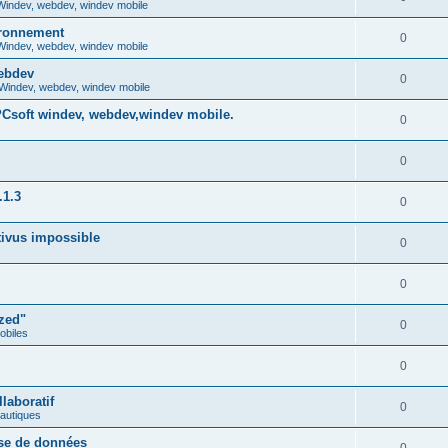
indev, webdev, windev mobile
ironnement
0
indev, webdev, windev mobile
webdev
0
Windev, webdev, windev mobile
PCsoft windev, webdev,windev mobile.
0
0
.1.3
0
ivus impossible
0
0
zed"
0
obiles
0
laboratif
0
eautiques
ase de données