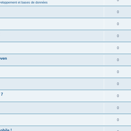
0
éveloppement et bases de données
0
0
!
0
0
even
0
0
0
 7
0
0
0
obile !