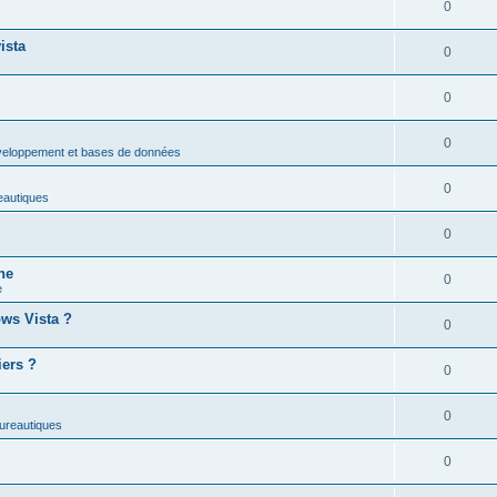
0
ista
0
0
0
éveloppement et bases de données
0
eautiques
0
ne
0
e
ws Vista ?
0
iers ?
0
0
bureautiques
0