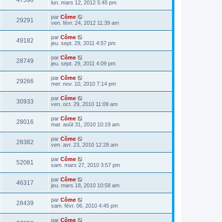
47598
lun. mars 12, 2012 5:45 pm
par
Côme
29291
ven. févr. 24, 2012 11:39 am
par
Côme
49182
jeu. sept. 29, 2011 4:57 pm
par
Côme
28749
jeu. sept. 29, 2011 4:09 pm
par
Côme
29266
mer. nov. 10, 2010 7:14 pm
par
Côme
30933
ven. oct. 29, 2010 11:09 am
par
Côme
28016
mar. août 31, 2010 10:19 am
par
Côme
28382
ven. avr. 23, 2010 12:28 am
par
Côme
52081
sam. mars 27, 2010 3:57 pm
par
Côme
46317
jeu. mars 18, 2010 10:58 am
par
Côme
28439
sam. févr. 06, 2010 4:45 pm
par
Côme