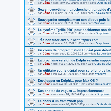
par
Côme
» sam. janv. 09, 2010 5:48 pm » dans
Outils de d
Search everything : la recherche ultra rapide d'u
par
Côme
» lun. nov. 30, 2009 7:26 pm » dans
Logiciels bur
Sauvegarder complètement son disque puis le 
par
Côme
» lun. nov. 09, 2009 9:05 am » dans
Windows
Le système "grille 960" pour positionner son d
par
Côme
» lun. nov. 02, 2009 11:47 am » dans
Graphisme
Très bon tutoriaux sur net.tutsplus.com
par
Côme
» lun. nov. 02, 2009 11:43 am » dans
Graphisme
Un cours de programmation C idéal pour début
par
Côme
» sam. sept. 12, 2009 9:25 pm » dans
Le coin du 
La prochaine version de Delphi va enfin support
par
Côme
» dim. mai 17, 2009 8:02 pm » dans
Outils de dé
Un utilitaire souris génial pour scroller plus fa
par
Côme
» jeu. avr. 30, 2009 11:17 am » dans
Windows
Développer en Delphi... pour Max OS ?
par
Côme
» mer. avr. 01, 2009 4:01 pm » dans
Outils de dé
Des photos de vagues ... impressionnantes
par
Côme
» mer. mars 04, 2009 4:49 pm » dans
Graphisme
Le choix d'un framework php
par
Côme
» mer. mars 04, 2009 2:47 pm » dans
Outils de d