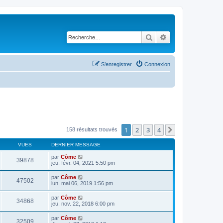
Rechercher
Recherche avancé
S’enregistrer
Connexion
1
2
3
4
Suivante
158 résultats trouvés
VUES
DERNIER MESSAGE
par
Côme
39878
jeu. févr. 04, 2021 5:50 pm
par
Côme
47502
lun. mai 06, 2019 1:56 pm
par
Côme
34868
jeu. nov. 22, 2018 6:00 pm
par
Côme
32509