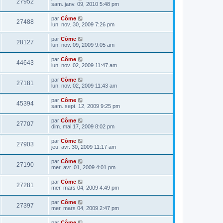
27952
sam. janv. 09, 2010 5:48 pm
par
Côme
27488
lun. nov. 30, 2009 7:26 pm
par
Côme
28127
lun. nov. 09, 2009 9:05 am
par
Côme
44643
lun. nov. 02, 2009 11:47 am
par
Côme
27181
lun. nov. 02, 2009 11:43 am
par
Côme
45394
sam. sept. 12, 2009 9:25 pm
par
Côme
27707
dim. mai 17, 2009 8:02 pm
par
Côme
27903
jeu. avr. 30, 2009 11:17 am
par
Côme
27190
mer. avr. 01, 2009 4:01 pm
par
Côme
27281
mer. mars 04, 2009 4:49 pm
par
Côme
27397
mer. mars 04, 2009 2:47 pm
par
Côme