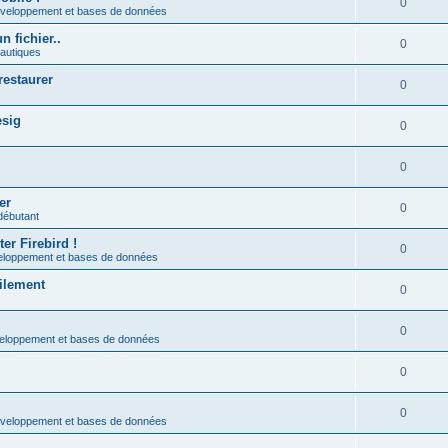
0
éveloppement et bases de données
n fichier..
0
eautiques
restaurer
0
esig
0
0
er
0
débutant
er Firebird !
0
veloppement et bases de données
cilement
0
0
veloppement et bases de données
0
0
éveloppement et bases de données