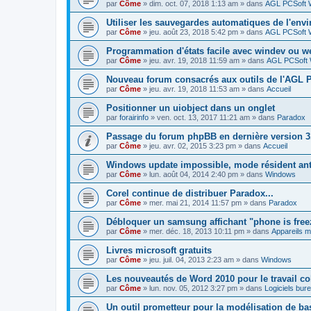
par
Côme
» dim. oct. 07, 2018 1:13 am » dans
AGL PCSoft W
Utiliser les sauvegardes automatiques de l'env
par
Côme
» jeu. août 23, 2018 5:42 pm » dans
AGL PCSoft W
Programmation d'états facile avec windev ou 
par
Côme
» jeu. avr. 19, 2018 11:59 am » dans
AGL PCSoft 
Nouveau forum consacrés aux outils de l'AGL 
par
Côme
» jeu. avr. 19, 2018 11:53 am » dans
Accueil
Positionner un uiobject dans un onglet
par
forairinfo
» ven. oct. 13, 2017 11:21 am » dans
Paradox
Passage du forum phpBB en dernière version 3
par
Côme
» jeu. avr. 02, 2015 3:23 pm » dans
Accueil
Windows update impossible, mode résident ant
par
Côme
» lun. août 04, 2014 2:40 pm » dans
Windows
Corel continue de distribuer Paradox...
par
Côme
» mer. mai 21, 2014 11:57 pm » dans
Paradox
Débloquer un samsung affichant "phone is free
par
Côme
» mer. déc. 18, 2013 10:11 pm » dans
Appareils m
Livres microsoft gratuits
par
Côme
» jeu. juil. 04, 2013 2:23 am » dans
Windows
Les nouveautés de Word 2010 pour le travail col
par
Côme
» lun. nov. 05, 2012 3:27 pm » dans
Logiciels bur
Un outil prometteur pour la modélisation de b