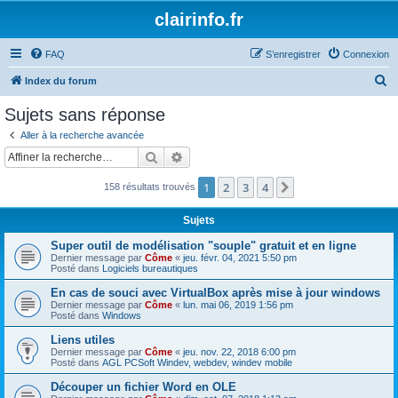
clairinfo.fr
FAQ
S’enregistrer
Connexion
R
Index du forum
e
Sujets sans réponse
c
Aller à la recherche avancée
h
Rechercher
Recherche avancée
e
1
2
3
4
Suivante
158 résultats trouvés
r
c
Sujets
h
Super outil de modélisation "souple" gratuit et en ligne
e
Dernier message par
Côme
«
jeu. févr. 04, 2021 5:50 pm
Posté dans
Logiciels bureautiques
r
En cas de souci avec VirtualBox après mise à jour windows
Dernier message par
Côme
«
lun. mai 06, 2019 1:56 pm
Posté dans
Windows
Liens utiles
Dernier message par
Côme
«
jeu. nov. 22, 2018 6:00 pm
Posté dans
AGL PCSoft Windev, webdev, windev mobile
Découper un fichier Word en OLE