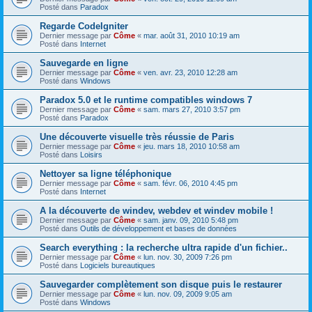
Posté dans
Paradox
Regarde CodeIgniter
Dernier message par
Côme
«
mar. août 31, 2010 10:19 am
Posté dans
Internet
Sauvegarde en ligne
Dernier message par
Côme
«
ven. avr. 23, 2010 12:28 am
Posté dans
Windows
Paradox 5.0 et le runtime compatibles windows 7
Dernier message par
Côme
«
sam. mars 27, 2010 3:57 pm
Posté dans
Paradox
Une découverte visuelle très réussie de Paris
Dernier message par
Côme
«
jeu. mars 18, 2010 10:58 am
Posté dans
Loisirs
Nettoyer sa ligne téléphonique
Dernier message par
Côme
«
sam. févr. 06, 2010 4:45 pm
Posté dans
Internet
A la découverte de windev, webdev et windev mobile !
Dernier message par
Côme
«
sam. janv. 09, 2010 5:48 pm
Posté dans
Outils de développement et bases de données
Search everything : la recherche ultra rapide d'un fichier..
Dernier message par
Côme
«
lun. nov. 30, 2009 7:26 pm
Posté dans
Logiciels bureautiques
Sauvegarder complètement son disque puis le restaurer
Dernier message par
Côme
«
lun. nov. 09, 2009 9:05 am
Posté dans
Windows