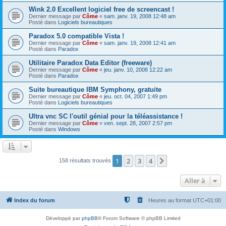
Wink 2.0 Excellent logiciel free de screencast !
Dernier message par
Côme
«
sam. janv. 19, 2008 12:48 am
Posté dans
Logiciels bureautiques
Paradox 5.0 compatible Vista !
Dernier message par
Côme
«
sam. janv. 19, 2008 12:41 am
Posté dans
Paradox
Utilitaire Paradox Data Editor (freeware)
Dernier message par
Côme
«
jeu. janv. 10, 2008 12:22 am
Posté dans
Paradox
Suite bureautique IBM Symphony, gratuite
Dernier message par
Côme
«
jeu. oct. 04, 2007 1:49 pm
Posté dans
Logiciels bureautiques
Ultra vnc SC l'outil génial pour la téléassistance !
Dernier message par
Côme
«
ven. sept. 28, 2007 2:57 pm
Posté dans
Windows
1
2
3
4
Suivante
158 résultats trouvés
Aller à
Index du forum
Heures au format
UTC+01:00
Développé par
phpBB
® Forum Software © phpBB Limited