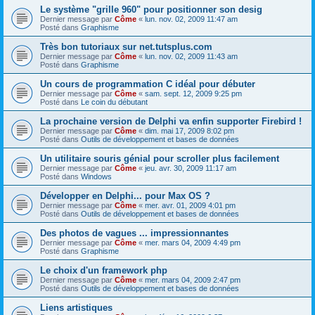
Le système "grille 960" pour positionner son desig
Dernier message par
Côme
«
lun. nov. 02, 2009 11:47 am
Posté dans
Graphisme
Très bon tutoriaux sur net.tutsplus.com
Dernier message par
Côme
«
lun. nov. 02, 2009 11:43 am
Posté dans
Graphisme
Un cours de programmation C idéal pour débuter
Dernier message par
Côme
«
sam. sept. 12, 2009 9:25 pm
Posté dans
Le coin du débutant
La prochaine version de Delphi va enfin supporter Firebird !
Dernier message par
Côme
«
dim. mai 17, 2009 8:02 pm
Posté dans
Outils de développement et bases de données
Un utilitaire souris génial pour scroller plus facilement
Dernier message par
Côme
«
jeu. avr. 30, 2009 11:17 am
Posté dans
Windows
Développer en Delphi... pour Max OS ?
Dernier message par
Côme
«
mer. avr. 01, 2009 4:01 pm
Posté dans
Outils de développement et bases de données
Des photos de vagues ... impressionnantes
Dernier message par
Côme
«
mer. mars 04, 2009 4:49 pm
Posté dans
Graphisme
Le choix d'un framework php
Dernier message par
Côme
«
mer. mars 04, 2009 2:47 pm
Posté dans
Outils de développement et bases de données
Liens artistiques