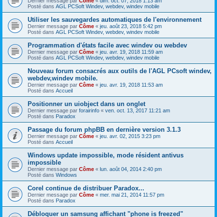
Dernier message par
Côme
«
dim. oct. 07, 2018 1:13 am
Posté dans
AGL PCSoft Windev, webdev, windev mobile
Utiliser les sauvegardes automatiques de l'environnement
Dernier message par
Côme
«
jeu. août 23, 2018 5:42 pm
Posté dans
AGL PCSoft Windev, webdev, windev mobile
Programmation d'états facile avec windev ou webdev
Dernier message par
Côme
«
jeu. avr. 19, 2018 11:59 am
Posté dans
AGL PCSoft Windev, webdev, windev mobile
Nouveau forum consacrés aux outils de l'AGL PCsoft windev,
webdev,windev mobile.
Dernier message par
Côme
«
jeu. avr. 19, 2018 11:53 am
Posté dans
Accueil
Positionner un uiobject dans un onglet
Dernier message par
forairinfo
«
ven. oct. 13, 2017 11:21 am
Posté dans
Paradox
Passage du forum phpBB en dernière version 3.1.3
Dernier message par
Côme
«
jeu. avr. 02, 2015 3:23 pm
Posté dans
Accueil
Windows update impossible, mode résident antivus
impossible
Dernier message par
Côme
«
lun. août 04, 2014 2:40 pm
Posté dans
Windows
Corel continue de distribuer Paradox...
Dernier message par
Côme
«
mer. mai 21, 2014 11:57 pm
Posté dans
Paradox
Débloquer un samsung affichant "phone is freezed"