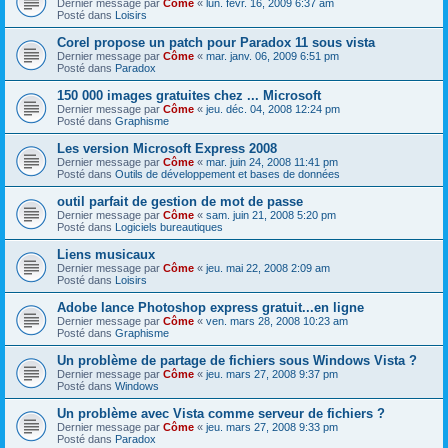
Dernier message par
Côme
«
lun. févr. 16, 2009 6:37 am
Posté dans
Loisirs
Corel propose un patch pour Paradox 11 sous vista
Dernier message par
Côme
«
mar. janv. 06, 2009 6:51 pm
Posté dans
Paradox
150 000 images gratuites chez ... Microsoft
Dernier message par
Côme
«
jeu. déc. 04, 2008 12:24 pm
Posté dans
Graphisme
Les version Microsoft Express 2008
Dernier message par
Côme
«
mar. juin 24, 2008 11:41 pm
Posté dans
Outils de développement et bases de données
outil parfait de gestion de mot de passe
Dernier message par
Côme
«
sam. juin 21, 2008 5:20 pm
Posté dans
Logiciels bureautiques
Liens musicaux
Dernier message par
Côme
«
jeu. mai 22, 2008 2:09 am
Posté dans
Loisirs
Adobe lance Photoshop express gratuit...en ligne
Dernier message par
Côme
«
ven. mars 28, 2008 10:23 am
Posté dans
Graphisme
Un problème de partage de fichiers sous Windows Vista ?
Dernier message par
Côme
«
jeu. mars 27, 2008 9:37 pm
Posté dans
Windows
Un problème avec Vista comme serveur de fichiers ?
Dernier message par
Côme
«
jeu. mars 27, 2008 9:33 pm
Posté dans
Paradox