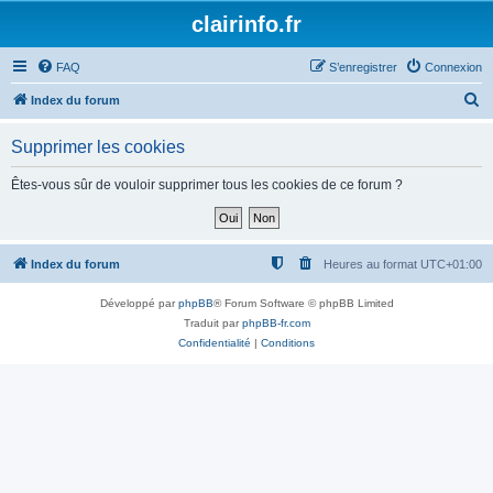
clairinfo.fr
FAQ
S’enregistrer
Connexion
R
Index du forum
e
Supprimer les cookies
c
h
Êtes-vous sûr de vouloir supprimer tous les cookies de ce forum ?
e
r
c
Index du forum
Heures au format
UTC+01:00
h
Développé par
phpBB
® Forum Software © phpBB Limited
e
Traduit par
phpBB-fr.com
r
Confidentialité
|
Conditions