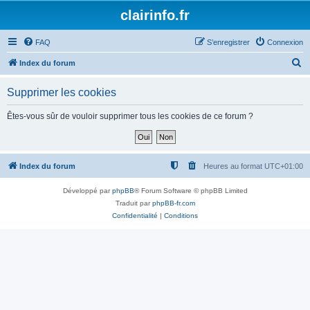
clairinfo.fr
FAQ
S’enregistrer
Connexion
R
Index du forum
e
Supprimer les cookies
c
h
Êtes-vous sûr de vouloir supprimer tous les cookies de ce forum ?
e
r
c
Index du forum
Heures au format
UTC+01:00
h
Développé par
phpBB
® Forum Software © phpBB Limited
e
Traduit par
phpBB-fr.com
r
Confidentialité
|
Conditions