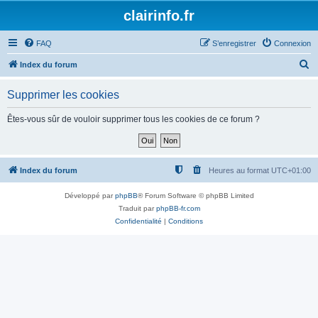
clairinfo.fr
FAQ
S’enregistrer
Connexion
R
Index du forum
e
Supprimer les cookies
c
h
Êtes-vous sûr de vouloir supprimer tous les cookies de ce forum ?
e
r
c
Index du forum
Heures au format
UTC+01:00
h
Développé par
phpBB
® Forum Software © phpBB Limited
e
Traduit par
phpBB-fr.com
r
Confidentialité
|
Conditions