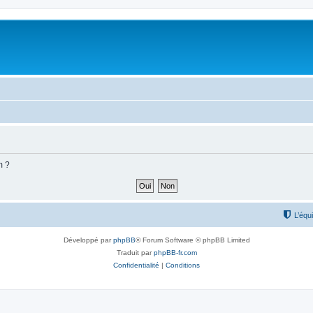
m ?
L’équ
Développé par
phpBB
® Forum Software © phpBB Limited
Traduit par
phpBB-fr.com
Confidentialité
|
Conditions