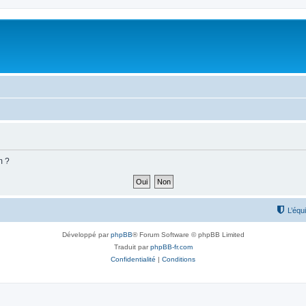
m ?
L’équ
Développé par
phpBB
® Forum Software © phpBB Limited
Traduit par
phpBB-fr.com
Confidentialité
|
Conditions