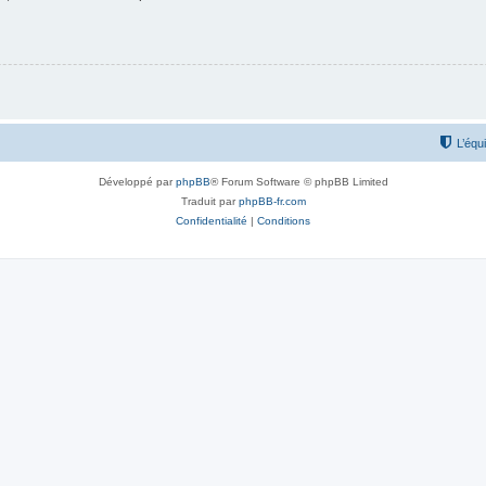
L’équ
Développé par
phpBB
® Forum Software © phpBB Limited
Traduit par
phpBB-fr.com
Confidentialité
|
Conditions