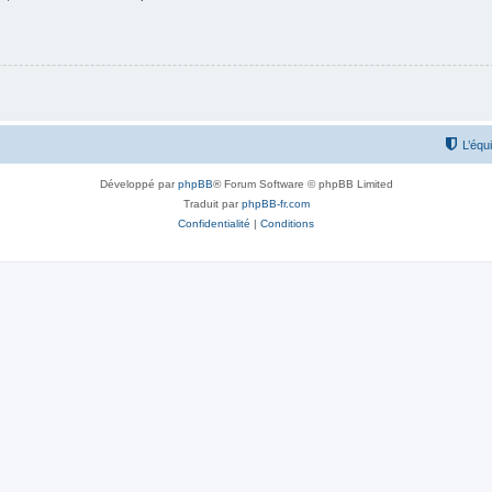
L’équ
Développé par
phpBB
® Forum Software © phpBB Limited
Traduit par
phpBB-fr.com
Confidentialité
|
Conditions