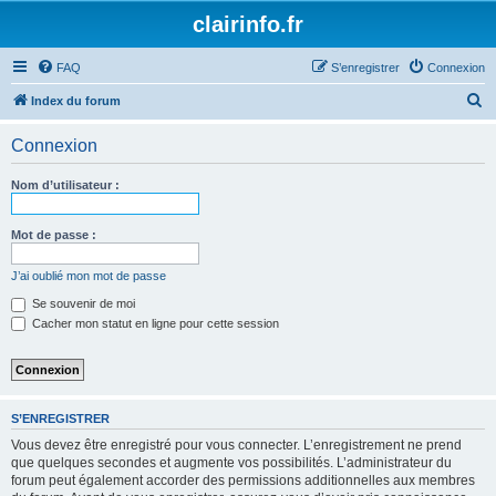
clairinfo.fr
FAQ
S’enregistrer
Connexion
R
Index du forum
e
Connexion
c
h
Nom d’utilisateur :
e
r
Mot de passe :
c
J’ai oublié mon mot de passe
h
Se souvenir de moi
e
Cacher mon statut en ligne pour cette session
r
S’ENREGISTRER
Vous devez être enregistré pour vous connecter. L’enregistrement ne prend
que quelques secondes et augmente vos possibilités. L’administrateur du
forum peut également accorder des permissions additionnelles aux membres