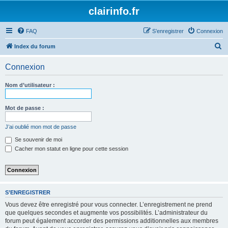
clairinfo.fr
FAQ
S’enregistrer
Connexion
R
Index du forum
e
Connexion
c
h
Nom d’utilisateur :
e
r
Mot de passe :
c
J’ai oublié mon mot de passe
h
Se souvenir de moi
e
Cacher mon statut en ligne pour cette session
r
S’ENREGISTRER
Vous devez être enregistré pour vous connecter. L’enregistrement ne prend
que quelques secondes et augmente vos possibilités. L’administrateur du
forum peut également accorder des permissions additionnelles aux membres