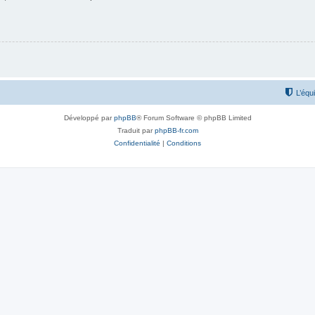
L’équ
Développé par
phpBB
® Forum Software © phpBB Limited
Traduit par
phpBB-fr.com
Confidentialité
|
Conditions