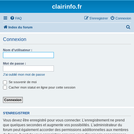
clairinfo.fr
FAQ
S’enregistrer
Connexion
R
Index du forum
e
Connexion
c
h
Nom d’utilisateur :
e
r
Mot de passe :
c
J’ai oublié mon mot de passe
h
Se souvenir de moi
e
Cacher mon statut en ligne pour cette session
r
S’ENREGISTRER
Vous devez être enregistré pour vous connecter. L’enregistrement ne prend
que quelques secondes et augmente vos possibilités. L’administrateur du
forum peut également accorder des permissions additionnelles aux membres