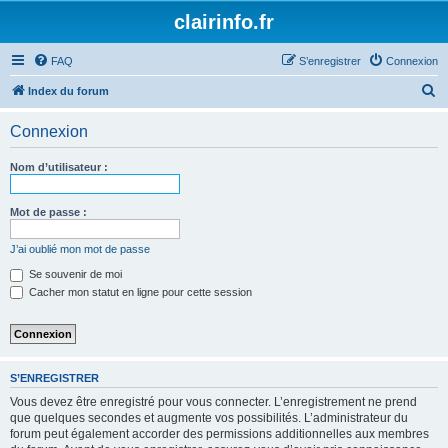
clairinfo.fr
FAQ
S’enregistrer
Connexion
R
Index du forum
e
Connexion
c
h
Nom d’utilisateur :
e
r
Mot de passe :
c
J’ai oublié mon mot de passe
h
Se souvenir de moi
e
Cacher mon statut en ligne pour cette session
r
S’ENREGISTRER
Vous devez être enregistré pour vous connecter. L’enregistrement ne prend
que quelques secondes et augmente vos possibilités. L’administrateur du
forum peut également accorder des permissions additionnelles aux membres