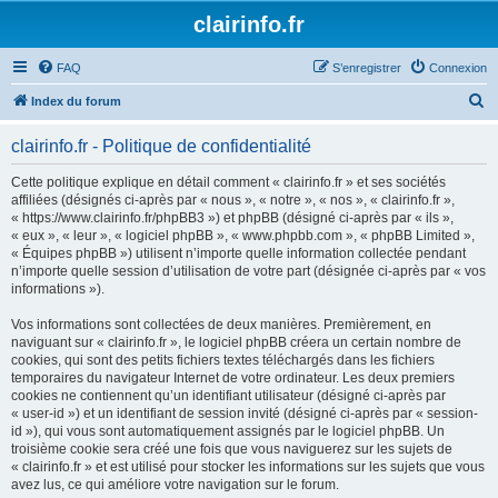
clairinfo.fr
FAQ
S’enregistrer
Connexion
R
Index du forum
e
clairinfo.fr - Politique de confidentialité
c
h
Cette politique explique en détail comment « clairinfo.fr » et ses sociétés
affiliées (désignés ci-après par « nous », « notre », « nos », « clairinfo.fr »,
e
« https://www.clairinfo.fr/phpBB3 ») et phpBB (désigné ci-après par « ils »,
r
« eux », « leur », « logiciel phpBB », « www.phpbb.com », « phpBB Limited »,
« Équipes phpBB ») utilisent n’importe quelle information collectée pendant
c
n’importe quelle session d’utilisation de votre part (désignée ci-après par « vos
h
informations »).
e
Vos informations sont collectées de deux manières. Premièrement, en
r
naviguant sur « clairinfo.fr », le logiciel phpBB créera un certain nombre de
cookies, qui sont des petits fichiers textes téléchargés dans les fichiers
temporaires du navigateur Internet de votre ordinateur. Les deux premiers
cookies ne contiennent qu’un identifiant utilisateur (désigné ci-après par
« user-id ») et un identifiant de session invité (désigné ci-après par « session-
id »), qui vous sont automatiquement assignés par le logiciel phpBB. Un
troisième cookie sera créé une fois que vous naviguerez sur les sujets de
« clairinfo.fr » et est utilisé pour stocker les informations sur les sujets que vous
avez lus, ce qui améliore votre navigation sur le forum.