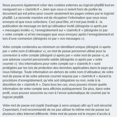
Nous pouvons également créer des cookies externes au logiciel phpBB tout en
naviguant sur « clairinfo.fr », bien que ceux-ci soient hors de portée du
document qui est prévu pour couvrir seulement les pages créées par le logiciel
phpBB. La seconde manière est de récupérer l’information que vous nous
envoyez et que nous collectons. Ceci peut être, et n’est pas limité à : la
publication de message en tant qu’utilisateur invité (désignée ci-après par
« messages invités »), l’enregistrement sur « clairinfo.fr » (désignée ici par
« votre compte ») et les messages que vous envoyez après l’enregistrement et
lors d’une connexion (désignés ici par « vos messages »).
Votre compte contiendra au minimum un identifiant unique (désigné ci-après
par « votre nom d’utilisateur »), un mot de passe personnel utilisé pour la
connexion à votre compte (désigné ci-après par « votre mot de passe »), et
une adresse courriel personnelle valide (désignée ci-après par « votre
courriel »). Vos informations pour votre compte sur « clairinfo.fr » sont
protégées par les lois de protection des données applicables dans le pays qui
nous héberge. Toute information en-dehors de votre nom d’utilisateur, de votre
mot de passe et de votre adresse courriel requise par « clairinfo.fr » durant la
procédure d’enregistrement, qu’elle soit obligatoire ou non, reste à la
discrétion de « clairinfo.fr ». Dans tous les cas, vous pouvez choisir quelle
information de votre compte sera affichée publiquement. De plus, dans votre
profil, vous pouvez souscrire ou non à l’envoi automatique de courriel par le
logiciel phpBB.
Votre mot de passe est crypté (hashage à sens unique) afin qu’il soit sécurisé.
Cependant, il est recommandé de ne pas utiliser le même mot de passe sur
plusieurs sites Internet différents. Votre mot de passe est le moyen d’accès à