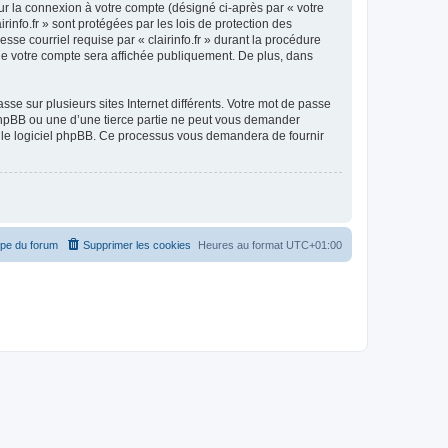
ur la connexion à votre compte (désigné ci-après par « votre
rinfo.fr » sont protégées par les lois de protection des
se courriel requise par « clairinfo.fr » durant la procédure
on de votre compte sera affichée publiquement. De plus, dans
se sur plusieurs sites Internet différents. Votre mot de passe
e phpBB ou une d’une tierce partie ne peut vous demander
ar le logiciel phpBB. Ce processus vous demandera de fournir
ipe du forum
Supprimer les cookies
Heures au format
UTC+01:00