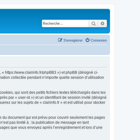
Rechercher
Recherche avancé
S’enregistrer
Connexion
 », « https://www.clairinfo.fr/phpBB3 ») et phpBB (désigné ci-
mation collectée pendant n’importe quelle session d’utilisation
ookies, qui sont des petits fichiers textes téléchargés dans les
rès par « user-id ») et un identifiant de session invité (désigné
z sur les sujets de « clairinfo.fr » et est utilisé pour stocker
tée du document qui est prévu pour couvrir seulement les pages
’est pas limité à : la publication de message en tant
messages que vous envoyez après l’enregistrement et lors d’une