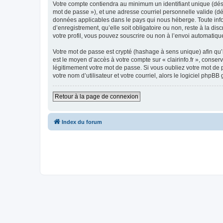
Votre compte contiendra au minimum un identifiant unique (dési
mot de passe »), et une adresse courriel personnelle valide (dés
données applicables dans le pays qui nous héberge. Toute inform
d’enregistrement, qu’elle soit obligatoire ou non, reste à la di
votre profil, vous pouvez souscrire ou non à l’envoi automatique
Votre mot de passe est crypté (hashage à sens unique) afin qu’i
est le moyen d’accès à votre compte sur « clairinfo.fr », conse
légitimement votre mot de passe. Si vous oubliez votre mot de 
votre nom d’utilisateur et votre courriel, alors le logiciel ph
Retour à la page de connexion
Index du forum