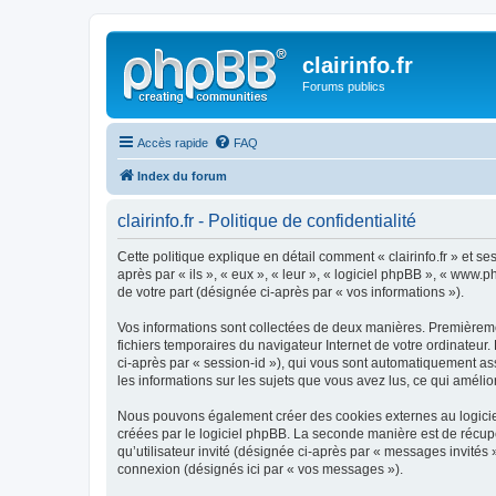
clairinfo.fr
Forums publics
Accès rapide
FAQ
Index du forum
clairinfo.fr - Politique de confidentialité
Cette politique explique en détail comment « clairinfo.fr » et ses
après par « ils », « eux », « leur », « logiciel phpBB », « www
de votre part (désignée ci-après par « vos informations »).
Vos informations sont collectées de deux manières. Premièrement
fichiers temporaires du navigateur Internet de votre ordinateur. 
ci-après par « session-id »), qui vous sont automatiquement assi
les informations sur les sujets que vous avez lus, ce qui amélio
Nous pouvons également créer des cookies externes au logiciel 
créées par le logiciel phpBB. La seconde manière est de récupér
qu’utilisateur invité (désignée ci-après par « messages invités 
connexion (désignés ici par « vos messages »).