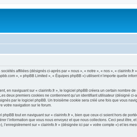
 sociétés affiliées (désignés ci-après par « nous », « notre », « nos », « clairinfo.fr
.phpbb.com », « phpBB Limited », « Équipes phpBB ») utilisent n’importe quelle infor
, en naviguant sur « clairinfo.fr », le logiciel phpBB créera un certain nombre de c
Les deux premiers cookies ne contiennent qu’un identifiant utilisateur (désigné ci-ap
gnés par le logiciel phpBB. Un troisième cookie sera créé une fois que vous naviguere
re votre navigation sur le forum.
phpBB tout en naviguant sur « clairinfo.fr », bien que ceux-ci soient hors de por
er l’information que vous nous envoyez et que nous collectons. Ceci peut être, et n
»), l’enregistrement sur « clairinfo.fr » (désignée ici par « votre compte ») et les 