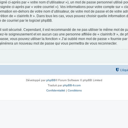
gné ci-après par « votre nom d’utilisateur »), un mot de passe personnel utilisé po
ignée ci-après par « votre courriel »). Vos informations pour votre compte sur « clai
ation en-dehors de votre nom d’utilisateur, de votre mot de passe et de votre adres
scrétion de « clairinfo.fr ». Dans tous les cas, vous pouvez choisir quelle informati
 de courriel par le logiciel phpBB.
l soit sécurisé. Cependant, il est recommandé de ne pas utiliser le même mot de pas
rvez-le soigneusement et en aucun cas une personne affiliée de « clairinfo.fr », d
passe, vous pouvez utiliser la fonction « J’ai oublié mon mot de passe » fournie p
pBB générera un nouveau mot de passe qui vous permettra de vous reconnecter.
L’équ
Développé par
phpBB
® Forum Software © phpBB Limited
Traduit par
phpBB-fr.com
Confidentialité
|
Conditions