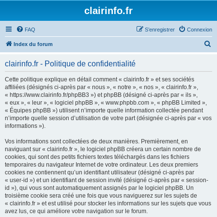
clairinfo.fr
FAQ
S’enregistrer
Connexion
R
Index du forum
e
clairinfo.fr - Politique de confidentialité
c
h
Cette politique explique en détail comment « clairinfo.fr » et ses sociétés
affiliées (désignés ci-après par « nous », « notre », « nos », « clairinfo.fr »,
e
« https://www.clairinfo.fr/phpBB3 ») et phpBB (désigné ci-après par « ils »,
r
« eux », « leur », « logiciel phpBB », « www.phpbb.com », « phpBB Limited »,
« Équipes phpBB ») utilisent n’importe quelle information collectée pendant
c
n’importe quelle session d’utilisation de votre part (désignée ci-après par « vos
h
informations »).
e
Vos informations sont collectées de deux manières. Premièrement, en
r
naviguant sur « clairinfo.fr », le logiciel phpBB créera un certain nombre de
cookies, qui sont des petits fichiers textes téléchargés dans les fichiers
temporaires du navigateur Internet de votre ordinateur. Les deux premiers
cookies ne contiennent qu’un identifiant utilisateur (désigné ci-après par
« user-id ») et un identifiant de session invité (désigné ci-après par « session-
id »), qui vous sont automatiquement assignés par le logiciel phpBB. Un
troisième cookie sera créé une fois que vous naviguerez sur les sujets de
« clairinfo.fr » et est utilisé pour stocker les informations sur les sujets que vous
avez lus, ce qui améliore votre navigation sur le forum.