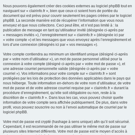
Nous pouvons également créer des cookies externes au logiciel phpBB tout en
naviguant sur « clairinfo.fr », bien que ceux-ci soient hors de portée du
document qui est prévu pour couvrir seulement les pages créées par le logiciel
phpBB. La seconde manière est de récupérer l’information que vous nous
envoyez et que nous collectons. Ceci peut être, et n’est pas limité à : la
publication de message en tant qu’utilisateur invité (désignée ci-après par
« messages invités »), l’enregistrement sur « clairinfo.fr » (désignée ici par
« votre compte ») et les messages que vous envoyez après l’enregistrement et
lors d’une connexion (désignés ici par « vos messages »).
Votre compte contiendra au minimum un identifiant unique (désigné ci-après
par « votre nom d’utilisateur »), un mot de passe personnel utilisé pour la
connexion à votre compte (désigné ci-après par « votre mot de passe »), et
une adresse courriel personnelle valide (désignée ci-après par « votre
courriel »). Vos informations pour votre compte sur « clairinfo.fr » sont
protégées par les lois de protection des données applicables dans le pays qui
nous héberge. Toute information en-dehors de votre nom d’utilisateur, de votre
mot de passe et de votre adresse courriel requise par « clairinfo.fr » durant la
procédure d’enregistrement, qu’elle soit obligatoire ou non, reste à la
discrétion de « clairinfo.fr ». Dans tous les cas, vous pouvez choisir quelle
information de votre compte sera affichée publiquement. De plus, dans votre
profil, vous pouvez souscrire ou non à l’envoi automatique de courriel par le
logiciel phpBB.
Votre mot de passe est crypté (hashage à sens unique) afin qu’il soit sécurisé.
Cependant, il est recommandé de ne pas utiliser le même mot de passe sur
plusieurs sites Internet différents. Votre mot de passe est le moyen d’accès à