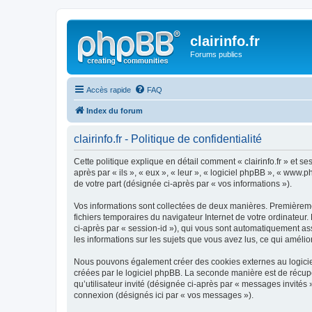
clairinfo.fr
Forums publics
Accès rapide
FAQ
Index du forum
clairinfo.fr - Politique de confidentialité
Cette politique explique en détail comment « clairinfo.fr » et ses
après par « ils », « eux », « leur », « logiciel phpBB », « www
de votre part (désignée ci-après par « vos informations »).
Vos informations sont collectées de deux manières. Premièrement
fichiers temporaires du navigateur Internet de votre ordinateur. 
ci-après par « session-id »), qui vous sont automatiquement assi
les informations sur les sujets que vous avez lus, ce qui amélio
Nous pouvons également créer des cookies externes au logiciel 
créées par le logiciel phpBB. La seconde manière est de récupér
qu’utilisateur invité (désignée ci-après par « messages invités 
connexion (désignés ici par « vos messages »).