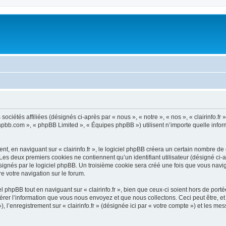
 sociétés affiliées (désignés ci-après par « nous », « notre », « nos », « clairinfo.fr
.phpbb.com », « phpBB Limited », « Équipes phpBB ») utilisent n’importe quelle infor
, en naviguant sur « clairinfo.fr », le logiciel phpBB créera un certain nombre de c
Les deux premiers cookies ne contiennent qu’un identifiant utilisateur (désigné ci-ap
gnés par le logiciel phpBB. Un troisième cookie sera créé une fois que vous naviguere
re votre navigation sur le forum.
phpBB tout en naviguant sur « clairinfo.fr », bien que ceux-ci soient hors de por
er l’information que vous nous envoyez et que nous collectons. Ceci peut être, et n
»), l’enregistrement sur « clairinfo.fr » (désignée ici par « votre compte ») et les 