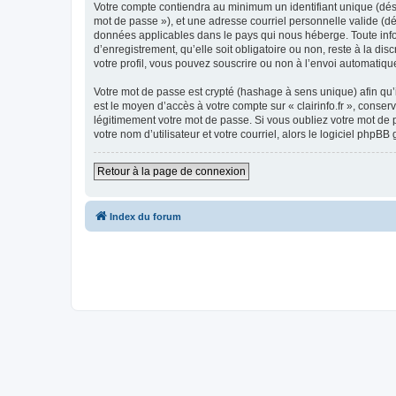
Votre compte contiendra au minimum un identifiant unique (dési
mot de passe »), et une adresse courriel personnelle valide (dés
données applicables dans le pays qui nous héberge. Toute inform
d’enregistrement, qu’elle soit obligatoire ou non, reste à la di
votre profil, vous pouvez souscrire ou non à l’envoi automatique
Votre mot de passe est crypté (hashage à sens unique) afin qu’i
est le moyen d’accès à votre compte sur « clairinfo.fr », conse
légitimement votre mot de passe. Si vous oubliez votre mot de 
votre nom d’utilisateur et votre courriel, alors le logiciel ph
Retour à la page de connexion
Index du forum