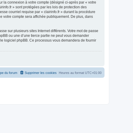
ur la connexion à votre compte (désigné ci-après par « votre
rinfo.fr » sont protégées par les lois de protection des
se courriel requise par « clairinfo.fr » durant la procédure
on de votre compte sera affichée publiquement. De plus, dans
se sur plusieurs sites Internet différents. Votre mot de passe
e phpBB ou une d’une tierce partie ne peut vous demander
ar le logiciel phpBB. Ce processus vous demandera de fournir
ipe du forum
Supprimer les cookies
Heures au format
UTC+01:00