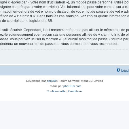
gné ci-après par « votre nom d’utilisateur »), un mot de passe personnel utilisé po
ignée ci-après par « votre courriel »). Vos informations pour votre compte sur « clai
ation en-dehors de votre nom d’utilisateur, de votre mot de passe et de votre adres
scrétion de « clairinfo.fr ». Dans tous les cas, vous pouvez choisir quelle informati
 de courriel par le logiciel phpBB.
l soit sécurisé. Cependant, il est recommandé de ne pas utiliser le même mot de pas
rvez-le soigneusement et en aucun cas une personne affiliée de « clairinfo.fr », d
passe, vous pouvez utiliser la fonction « J’ai oublié mon mot de passe » fournie p
pBB générera un nouveau mot de passe qui vous permettra de vous reconnecter.
L’équ
Développé par
phpBB
® Forum Software © phpBB Limited
Traduit par
phpBB-fr.com
Confidentialité
|
Conditions