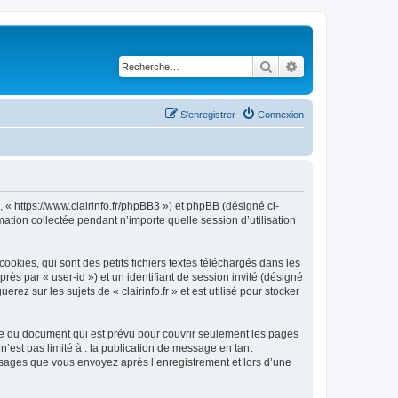
Rechercher
Recherche avancé
S’enregistrer
Connexion
 », « https://www.clairinfo.fr/phpBB3 ») et phpBB (désigné ci-
mation collectée pendant n’importe quelle session d’utilisation
ookies, qui sont des petits fichiers textes téléchargés dans les
rès par « user-id ») et un identifiant de session invité (désigné
z sur les sujets de « clairinfo.fr » et est utilisé pour stocker
tée du document qui est prévu pour couvrir seulement les pages
’est pas limité à : la publication de message en tant
messages que vous envoyez après l’enregistrement et lors d’une