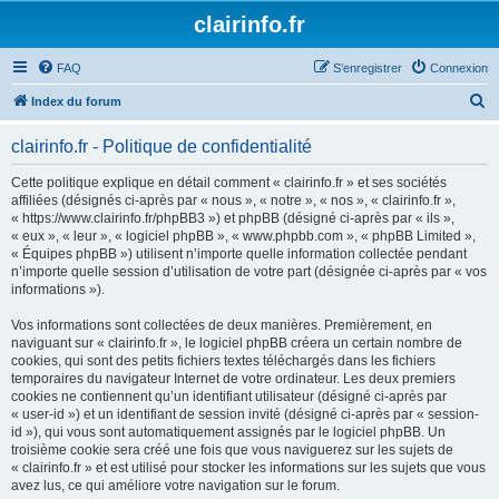
clairinfo.fr
FAQ
S’enregistrer
Connexion
R
Index du forum
e
clairinfo.fr - Politique de confidentialité
c
h
Cette politique explique en détail comment « clairinfo.fr » et ses sociétés
affiliées (désignés ci-après par « nous », « notre », « nos », « clairinfo.fr »,
e
« https://www.clairinfo.fr/phpBB3 ») et phpBB (désigné ci-après par « ils »,
r
« eux », « leur », « logiciel phpBB », « www.phpbb.com », « phpBB Limited »,
« Équipes phpBB ») utilisent n’importe quelle information collectée pendant
c
n’importe quelle session d’utilisation de votre part (désignée ci-après par « vos
h
informations »).
e
Vos informations sont collectées de deux manières. Premièrement, en
r
naviguant sur « clairinfo.fr », le logiciel phpBB créera un certain nombre de
cookies, qui sont des petits fichiers textes téléchargés dans les fichiers
temporaires du navigateur Internet de votre ordinateur. Les deux premiers
cookies ne contiennent qu’un identifiant utilisateur (désigné ci-après par
« user-id ») et un identifiant de session invité (désigné ci-après par « session-
id »), qui vous sont automatiquement assignés par le logiciel phpBB. Un
troisième cookie sera créé une fois que vous naviguerez sur les sujets de
« clairinfo.fr » et est utilisé pour stocker les informations sur les sujets que vous
avez lus, ce qui améliore votre navigation sur le forum.