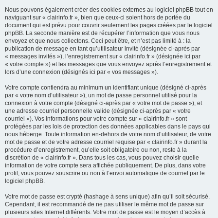
Nous pouvons également créer des cookies externes au logiciel phpBB tout en
naviguant sur « clairinfo.fr », bien que ceux-ci soient hors de portée du
document qui est prévu pour couvrir seulement les pages créées par le logiciel
phpBB. La seconde manière est de récupérer l’information que vous nous
envoyez et que nous collectons. Ceci peut être, et n’est pas limité à : la
publication de message en tant qu’utilisateur invité (désignée ci-après par
« messages invités »), l’enregistrement sur « clairinfo.fr » (désignée ici par
« votre compte ») et les messages que vous envoyez après l’enregistrement et
lors d’une connexion (désignés ici par « vos messages »).
Votre compte contiendra au minimum un identifiant unique (désigné ci-après
par « votre nom d’utilisateur »), un mot de passe personnel utilisé pour la
connexion à votre compte (désigné ci-après par « votre mot de passe »), et
une adresse courriel personnelle valide (désignée ci-après par « votre
courriel »). Vos informations pour votre compte sur « clairinfo.fr » sont
protégées par les lois de protection des données applicables dans le pays qui
nous héberge. Toute information en-dehors de votre nom d’utilisateur, de votre
mot de passe et de votre adresse courriel requise par « clairinfo.fr » durant la
procédure d’enregistrement, qu’elle soit obligatoire ou non, reste à la
discrétion de « clairinfo.fr ». Dans tous les cas, vous pouvez choisir quelle
information de votre compte sera affichée publiquement. De plus, dans votre
profil, vous pouvez souscrire ou non à l’envoi automatique de courriel par le
logiciel phpBB.
Votre mot de passe est crypté (hashage à sens unique) afin qu’il soit sécurisé.
Cependant, il est recommandé de ne pas utiliser le même mot de passe sur
plusieurs sites Internet différents. Votre mot de passe est le moyen d’accès à