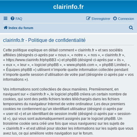
clairinfo.fr
FAQ
S’enregistrer
Connexion
R
Index du forum
e
clairinfo.fr - Politique de confidentialité
c
h
Cette politique explique en détail comment « clairinfo.fr » et ses sociétés
affiliées (désignés ci-après par « nous », « notre », « nos », « clairinfo.fr »,
e
« https://www.clairinfo.fr/phpBB3 ») et phpBB (désigné ci-après par « ils »,
r
« eux », « leur », « logiciel phpBB », « www.phpbb.com », « phpBB Limited »,
« Équipes phpBB ») utilisent n’importe quelle information collectée pendant
c
n’importe quelle session d’utilisation de votre part (désignée ci-après par « vos
h
informations »).
e
Vos informations sont collectées de deux manières. Premièrement, en
r
naviguant sur « clairinfo.fr », le logiciel phpBB créera un certain nombre de
cookies, qui sont des petits fichiers textes téléchargés dans les fichiers
temporaires du navigateur Internet de votre ordinateur. Les deux premiers
cookies ne contiennent qu’un identifiant utilisateur (désigné ci-après par
« user-id ») et un identifiant de session invité (désigné ci-après par « session-
id »), qui vous sont automatiquement assignés par le logiciel phpBB. Un
troisième cookie sera créé une fois que vous naviguerez sur les sujets de
« clairinfo.fr » et est utilisé pour stocker les informations sur les sujets que vous
avez lus, ce qui améliore votre navigation sur le forum.