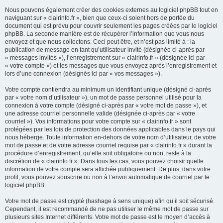
Nous pouvons également créer des cookies externes au logiciel phpBB tout en
naviguant sur « clairinfo.fr », bien que ceux-ci soient hors de portée du
document qui est prévu pour couvrir seulement les pages créées par le logiciel
phpBB. La seconde manière est de récupérer l’information que vous nous
envoyez et que nous collectons. Ceci peut être, et n’est pas limité à : la
publication de message en tant qu’utilisateur invité (désignée ci-après par
« messages invités »), l’enregistrement sur « clairinfo.fr » (désignée ici par
« votre compte ») et les messages que vous envoyez après l’enregistrement et
lors d’une connexion (désignés ici par « vos messages »).
Votre compte contiendra au minimum un identifiant unique (désigné ci-après
par « votre nom d’utilisateur »), un mot de passe personnel utilisé pour la
connexion à votre compte (désigné ci-après par « votre mot de passe »), et
une adresse courriel personnelle valide (désignée ci-après par « votre
courriel »). Vos informations pour votre compte sur « clairinfo.fr » sont
protégées par les lois de protection des données applicables dans le pays qui
nous héberge. Toute information en-dehors de votre nom d’utilisateur, de votre
mot de passe et de votre adresse courriel requise par « clairinfo.fr » durant la
procédure d’enregistrement, qu’elle soit obligatoire ou non, reste à la
discrétion de « clairinfo.fr ». Dans tous les cas, vous pouvez choisir quelle
information de votre compte sera affichée publiquement. De plus, dans votre
profil, vous pouvez souscrire ou non à l’envoi automatique de courriel par le
logiciel phpBB.
Votre mot de passe est crypté (hashage à sens unique) afin qu’il soit sécurisé.
Cependant, il est recommandé de ne pas utiliser le même mot de passe sur
plusieurs sites Internet différents. Votre mot de passe est le moyen d’accès à