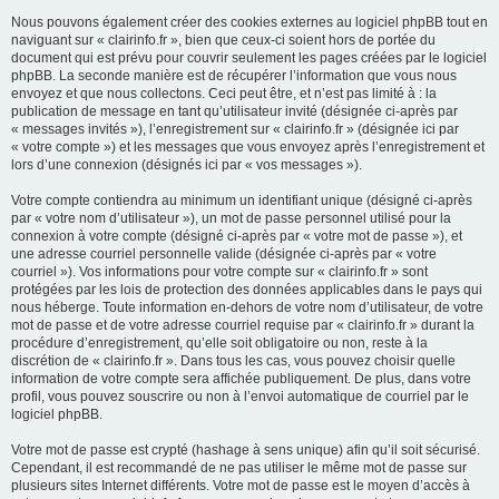
Nous pouvons également créer des cookies externes au logiciel phpBB tout en
naviguant sur « clairinfo.fr », bien que ceux-ci soient hors de portée du
document qui est prévu pour couvrir seulement les pages créées par le logiciel
phpBB. La seconde manière est de récupérer l’information que vous nous
envoyez et que nous collectons. Ceci peut être, et n’est pas limité à : la
publication de message en tant qu’utilisateur invité (désignée ci-après par
« messages invités »), l’enregistrement sur « clairinfo.fr » (désignée ici par
« votre compte ») et les messages que vous envoyez après l’enregistrement et
lors d’une connexion (désignés ici par « vos messages »).
Votre compte contiendra au minimum un identifiant unique (désigné ci-après
par « votre nom d’utilisateur »), un mot de passe personnel utilisé pour la
connexion à votre compte (désigné ci-après par « votre mot de passe »), et
une adresse courriel personnelle valide (désignée ci-après par « votre
courriel »). Vos informations pour votre compte sur « clairinfo.fr » sont
protégées par les lois de protection des données applicables dans le pays qui
nous héberge. Toute information en-dehors de votre nom d’utilisateur, de votre
mot de passe et de votre adresse courriel requise par « clairinfo.fr » durant la
procédure d’enregistrement, qu’elle soit obligatoire ou non, reste à la
discrétion de « clairinfo.fr ». Dans tous les cas, vous pouvez choisir quelle
information de votre compte sera affichée publiquement. De plus, dans votre
profil, vous pouvez souscrire ou non à l’envoi automatique de courriel par le
logiciel phpBB.
Votre mot de passe est crypté (hashage à sens unique) afin qu’il soit sécurisé.
Cependant, il est recommandé de ne pas utiliser le même mot de passe sur
plusieurs sites Internet différents. Votre mot de passe est le moyen d’accès à