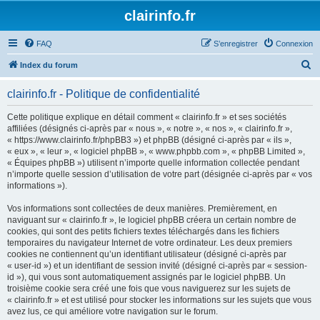
clairinfo.fr
FAQ
S’enregistrer
Connexion
R
Index du forum
e
clairinfo.fr - Politique de confidentialité
c
h
Cette politique explique en détail comment « clairinfo.fr » et ses sociétés
affiliées (désignés ci-après par « nous », « notre », « nos », « clairinfo.fr »,
e
« https://www.clairinfo.fr/phpBB3 ») et phpBB (désigné ci-après par « ils »,
r
« eux », « leur », « logiciel phpBB », « www.phpbb.com », « phpBB Limited »,
« Équipes phpBB ») utilisent n’importe quelle information collectée pendant
c
n’importe quelle session d’utilisation de votre part (désignée ci-après par « vos
h
informations »).
e
Vos informations sont collectées de deux manières. Premièrement, en
r
naviguant sur « clairinfo.fr », le logiciel phpBB créera un certain nombre de
cookies, qui sont des petits fichiers textes téléchargés dans les fichiers
temporaires du navigateur Internet de votre ordinateur. Les deux premiers
cookies ne contiennent qu’un identifiant utilisateur (désigné ci-après par
« user-id ») et un identifiant de session invité (désigné ci-après par « session-
id »), qui vous sont automatiquement assignés par le logiciel phpBB. Un
troisième cookie sera créé une fois que vous naviguerez sur les sujets de
« clairinfo.fr » et est utilisé pour stocker les informations sur les sujets que vous
avez lus, ce qui améliore votre navigation sur le forum.