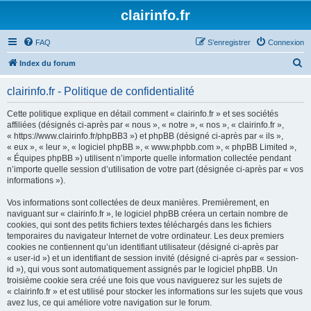
clairinfo.fr
FAQ
S’enregistrer
Connexion
R
Index du forum
e
clairinfo.fr - Politique de confidentialité
c
h
Cette politique explique en détail comment « clairinfo.fr » et ses sociétés
affiliées (désignés ci-après par « nous », « notre », « nos », « clairinfo.fr »,
e
« https://www.clairinfo.fr/phpBB3 ») et phpBB (désigné ci-après par « ils »,
r
« eux », « leur », « logiciel phpBB », « www.phpbb.com », « phpBB Limited »,
« Équipes phpBB ») utilisent n’importe quelle information collectée pendant
c
n’importe quelle session d’utilisation de votre part (désignée ci-après par « vos
h
informations »).
e
Vos informations sont collectées de deux manières. Premièrement, en
r
naviguant sur « clairinfo.fr », le logiciel phpBB créera un certain nombre de
cookies, qui sont des petits fichiers textes téléchargés dans les fichiers
temporaires du navigateur Internet de votre ordinateur. Les deux premiers
cookies ne contiennent qu’un identifiant utilisateur (désigné ci-après par
« user-id ») et un identifiant de session invité (désigné ci-après par « session-
id »), qui vous sont automatiquement assignés par le logiciel phpBB. Un
troisième cookie sera créé une fois que vous naviguerez sur les sujets de
« clairinfo.fr » et est utilisé pour stocker les informations sur les sujets que vous
avez lus, ce qui améliore votre navigation sur le forum.