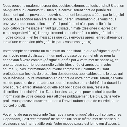
Nous pouvons également créer des cookies externes au logiciel phpBB tout en
naviguant sur « clairinfo.fr », bien que ceux-ci soient hors de portée du
document qui est prévu pour couvrir seulement les pages créées par le logiciel
phpBB. La seconde manière est de récupérer l’information que vous nous
envoyez et que nous collectons. Ceci peut être, et n’est pas limité à : la
publication de message en tant qu’utilisateur invité (désignée ci-après par
« messages invités »), l’enregistrement sur « clairinfo.fr » (désignée ici par
« votre compte ») et les messages que vous envoyez après l’enregistrement et
lors d’une connexion (désignés ici par « vos messages »).
Votre compte contiendra au minimum un identifiant unique (désigné ci-après
par « votre nom d’utilisateur »), un mot de passe personnel utilisé pour la
connexion à votre compte (désigné ci-après par « votre mot de passe »), et
une adresse courriel personnelle valide (désignée ci-après par « votre
courriel »). Vos informations pour votre compte sur « clairinfo.fr » sont
protégées par les lois de protection des données applicables dans le pays qui
nous héberge. Toute information en-dehors de votre nom d’utilisateur, de votre
mot de passe et de votre adresse courriel requise par « clairinfo.fr » durant la
procédure d’enregistrement, qu’elle soit obligatoire ou non, reste à la
discrétion de « clairinfo.fr ». Dans tous les cas, vous pouvez choisir quelle
information de votre compte sera affichée publiquement. De plus, dans votre
profil, vous pouvez souscrire ou non à l’envoi automatique de courriel par le
logiciel phpBB.
Votre mot de passe est crypté (hashage à sens unique) afin qu’il soit sécurisé.
Cependant, il est recommandé de ne pas utiliser le même mot de passe sur
plusieurs sites Internet différents. Votre mot de passe est le moyen d’accès à