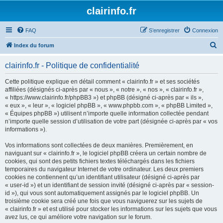
clairinfo.fr
FAQ
S’enregistrer
Connexion
R
Index du forum
e
clairinfo.fr - Politique de confidentialité
c
h
Cette politique explique en détail comment « clairinfo.fr » et ses sociétés
affiliées (désignés ci-après par « nous », « notre », « nos », « clairinfo.fr »,
e
« https://www.clairinfo.fr/phpBB3 ») et phpBB (désigné ci-après par « ils »,
r
« eux », « leur », « logiciel phpBB », « www.phpbb.com », « phpBB Limited »,
« Équipes phpBB ») utilisent n’importe quelle information collectée pendant
c
n’importe quelle session d’utilisation de votre part (désignée ci-après par « vos
h
informations »).
e
Vos informations sont collectées de deux manières. Premièrement, en
r
naviguant sur « clairinfo.fr », le logiciel phpBB créera un certain nombre de
cookies, qui sont des petits fichiers textes téléchargés dans les fichiers
temporaires du navigateur Internet de votre ordinateur. Les deux premiers
cookies ne contiennent qu’un identifiant utilisateur (désigné ci-après par
« user-id ») et un identifiant de session invité (désigné ci-après par « session-
id »), qui vous sont automatiquement assignés par le logiciel phpBB. Un
troisième cookie sera créé une fois que vous naviguerez sur les sujets de
« clairinfo.fr » et est utilisé pour stocker les informations sur les sujets que vous
avez lus, ce qui améliore votre navigation sur le forum.