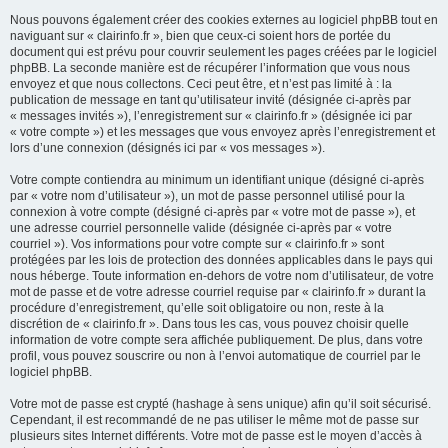
Nous pouvons également créer des cookies externes au logiciel phpBB tout en
naviguant sur « clairinfo.fr », bien que ceux-ci soient hors de portée du
document qui est prévu pour couvrir seulement les pages créées par le logiciel
phpBB. La seconde manière est de récupérer l’information que vous nous
envoyez et que nous collectons. Ceci peut être, et n’est pas limité à : la
publication de message en tant qu’utilisateur invité (désignée ci-après par
« messages invités »), l’enregistrement sur « clairinfo.fr » (désignée ici par
« votre compte ») et les messages que vous envoyez après l’enregistrement et
lors d’une connexion (désignés ici par « vos messages »).
Votre compte contiendra au minimum un identifiant unique (désigné ci-après
par « votre nom d’utilisateur »), un mot de passe personnel utilisé pour la
connexion à votre compte (désigné ci-après par « votre mot de passe »), et
une adresse courriel personnelle valide (désignée ci-après par « votre
courriel »). Vos informations pour votre compte sur « clairinfo.fr » sont
protégées par les lois de protection des données applicables dans le pays qui
nous héberge. Toute information en-dehors de votre nom d’utilisateur, de votre
mot de passe et de votre adresse courriel requise par « clairinfo.fr » durant la
procédure d’enregistrement, qu’elle soit obligatoire ou non, reste à la
discrétion de « clairinfo.fr ». Dans tous les cas, vous pouvez choisir quelle
information de votre compte sera affichée publiquement. De plus, dans votre
profil, vous pouvez souscrire ou non à l’envoi automatique de courriel par le
logiciel phpBB.
Votre mot de passe est crypté (hashage à sens unique) afin qu’il soit sécurisé.
Cependant, il est recommandé de ne pas utiliser le même mot de passe sur
plusieurs sites Internet différents. Votre mot de passe est le moyen d’accès à