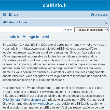
clairinfo.fr
FAQ
Connexion
R
Index du forum
e
Langue :
c
clairinfo.fr - Enregistrement
h
En accédant à « clairinfo.fr » (désigné ci-après par « nous », « notre », « nos »,
e
« clairinfo.fr », « https://www.clairinfo.fr/phpBB3 »), vous acceptez d’être
r
légalement responsable des conditions suivantes. Si vous n’acceptez pas
d’être légalement responsable de toutes les conditions suivantes, alors
c
n’accédez pas et/ou n’utilisez pas « clairinfo.fr ». Nous pouvons modifier
h
celles-ci à n’importe quel moment et nous ferons tout pour que vous en soyez
informé, bien qu’il soit prudent de vérifier régulièrement celles-ci par vous-
e
même. Si vous continuez d’utiliser « clairinfo.fr » alors que des changements
r
ont été effectués, vous acceptez d’être légalement responsable des conditions
découlant des mises à jour et/ou modifications.
Nos forums sont développés par phpBB (désigné ci-après par « ils », « eux »,
« leur », « logiciel phpBB », « www.phpbb.com », « phpBB Limited »,
« Équipes phpBB ») qui est un script libre de forum, déclaré sous la licence «
GNU General Public License v2
» (désigné ci-après par « GPL ») et qui peut
être téléchargé depuis
www.phpbb.com
. Le logiciel phpBB facilite seulement
les discussions sur Internet. phpBB Limited n’est pas responsable de ce que