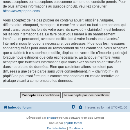
nous acceptons ou n’acceptons pas comme contenu ou conduite permis. Pour
de plus amples informations au sujet de phpBB, veuillez consulter :
https://www.phpbb.com/
.
Vous acceptez de ne pas publier de contenu abusif, obscène, vulgaire,
diffamatoire, choquant, menaçant, à caractère sexuel ou tout autre contenu qui
peut transgresser les lois de votre pays, du pays où « clairinfo.fr » est hébergé
ou les lois internationales. Le faire peut vous mener à un bannissement
immédiat et permanent, avec une notification à votre fournisseur d’accès à
Internet si nous le jugeons nécessaire. Les adresses IP de tous les messages
sont enregistrées pour aider au renforcement de ces conditions. Vous acceptez
que « clairinfo.fr » supprime, modifie, déplace ou verrouille n’importe quel sujet
lorsque nous estimons que cela est nécessaire. En tant que membre, vous
acceptez que toutes les informations que vous avez saisies soient stockées
dans notre base de données. Bien que ces informations ne soient pas
diffusées à une tierce partie sans votre consentement, ni « clairinfo.fr », ni
phpBB ne pourront être tenus comme responsables en cas de tentative de
piratage visant à compromettre les données.
Index du forum
Heures au format
UTC+01:00
Développé par
phpBB
® Forum Software © phpBB Limited
Traduit par
phpBB-fr.com
Confidentialité
|
Conditions