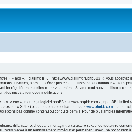
notre », « nos », « clairinfo.fr », « https://www.clairinfo.fr/phpBB3 »), vous accept
itions suivantes, alors n’accédez pas et/ou n’utilisez pas « clairinfo.fr ». Nous p
vérifier régulièrement celles-ci par vous-même. Si vous continuez d’utiliser « clairi
t des mises à jour et/ou modifications.
ls », « eux », « leur », « logiciel phpBB », « www.phpbb.com », « phpBB Limited »,
-après par « GPL ») et qui peut être téléchargé depuis
www.phpbb.com
. Le logicie
acceptons pas comme contenu ou conduite permis. Pour de plus amples informations
lgaire, diffamatoire, choquant, menaçant, à caractère sexuel ou tout autre contenu 
re peut vous mener à un bannissement immédiat et permanent, avec une notification à 