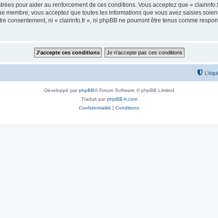
rées pour aider au renforcement de ces conditions. Vous acceptez que « clairinfo.f
que membre, vous acceptez que toutes les informations que vous avez saisies soie
otre consentement, ni « clairinfo.fr », ni phpBB ne pourront être tenus comme respo
L’équ
Développé par
phpBB
® Forum Software © phpBB Limited
Traduit par
phpBB-fr.com
Confidentialité
|
Conditions