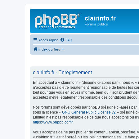
clairinfo.fr
Forums publics
Accès rapide
FAQ
Index du forum
clairinfo.fr - Enregistrement
En accédant à « clairinfo.fr » (désigné ci-après par « nous », « 
n’acceptez pas d’être légalement responsable de toutes les cond
tout pour que vous en soyez informé, bien qu’il soit prudent de 
acceptez d’être légalement responsable des conditions découlan
Nos forums sont développés par phpBB (désigné ci-après par « i
sous la licence «
GNU General Public License v2
» (désigné ci
Limited n’est pas responsable de ce que nous acceptons ou n’
https://www.phpbb.com/
.
Vous acceptez de ne pas publier de contenu abusif, obscène, vu
« clairinfo.fr » est hébergé ou les lois internationales. Le fai