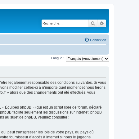
Rechercher
Recherche avancé
Connexion
Langue :
ez d’être légalement responsable des conditions suivantes. Si vous
ouvons modifier celles-ci à n’importe quel moment et nous ferons
nfo.fr » alors que des changements ont été effectués, vous
 « Équipes phpBB ») qui est un script libre de forum, déclaré
l phpBB facilite seulement les discussions sur Internet. phpBB
 au sujet de phpBB, veuillez consulter :
qui peut transgresser les lois de votre pays, du pays où
votre fournisseur d’accès à Internet si nous le jugeons