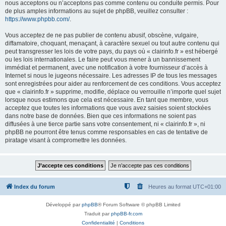
nous acceptons ou n’acceptons pas comme contenu ou conduite permis. Pour
de plus amples informations au sujet de phpBB, veuillez consulter :
https://www.phpbb.com/
.
Vous acceptez de ne pas publier de contenu abusif, obscène, vulgaire,
diffamatoire, choquant, menaçant, à caractère sexuel ou tout autre contenu qui
peut transgresser les lois de votre pays, du pays où « clairinfo.fr » est hébergé
ou les lois internationales. Le faire peut vous mener à un bannissement
immédiat et permanent, avec une notification à votre fournisseur d’accès à
Internet si nous le jugeons nécessaire. Les adresses IP de tous les messages
sont enregistrées pour aider au renforcement de ces conditions. Vous acceptez
que « clairinfo.fr » supprime, modifie, déplace ou verrouille n’importe quel sujet
lorsque nous estimons que cela est nécessaire. En tant que membre, vous
acceptez que toutes les informations que vous avez saisies soient stockées
dans notre base de données. Bien que ces informations ne soient pas
diffusées à une tierce partie sans votre consentement, ni « clairinfo.fr », ni
phpBB ne pourront être tenus comme responsables en cas de tentative de
piratage visant à compromettre les données.
Index du forum
Heures au format
UTC+01:00
Développé par
phpBB
® Forum Software © phpBB Limited
Traduit par
phpBB-fr.com
Confidentialité
|
Conditions