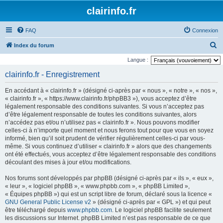
clairinfo.fr
FAQ
Connexion
R
Index du forum
e
Langue :
c
clairinfo.fr - Enregistrement
h
En accédant à « clairinfo.fr » (désigné ci-après par « nous », « notre », « nos »,
e
« clairinfo.fr », « https://www.clairinfo.fr/phpBB3 »), vous acceptez d’être
r
légalement responsable des conditions suivantes. Si vous n’acceptez pas
d’être légalement responsable de toutes les conditions suivantes, alors
c
n’accédez pas et/ou n’utilisez pas « clairinfo.fr ». Nous pouvons modifier
h
celles-ci à n’importe quel moment et nous ferons tout pour que vous en soyez
informé, bien qu’il soit prudent de vérifier régulièrement celles-ci par vous-
e
même. Si vous continuez d’utiliser « clairinfo.fr » alors que des changements
r
ont été effectués, vous acceptez d’être légalement responsable des conditions
découlant des mises à jour et/ou modifications.
Nos forums sont développés par phpBB (désigné ci-après par « ils », « eux »,
« leur », « logiciel phpBB », « www.phpbb.com », « phpBB Limited »,
« Équipes phpBB ») qui est un script libre de forum, déclaré sous la licence «
GNU General Public License v2
» (désigné ci-après par « GPL ») et qui peut
être téléchargé depuis
www.phpbb.com
. Le logiciel phpBB facilite seulement
les discussions sur Internet. phpBB Limited n’est pas responsable de ce que