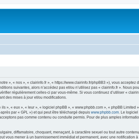
notre », « nos », « clairinfo.fr », « https://www.clairinfo.fr/phpBB3 »), vous accept
itions suivantes, alors n’accédez pas et/ou n’utilisez pas « clairinfo.fr ». Nous p
vérifier régulièrement celles-ci par vous-même. Si vous continuez d’utiliser « clairi
t des mises à jour et/ou modifications.
ls », « eux », « leur », « logiciel phpBB », « www.phpbb.com », « phpBB Limited »,
-après par « GPL ») et qui peut être téléchargé depuis
www.phpbb.com
. Le logicie
acceptons pas comme contenu ou conduite permis. Pour de plus amples informations
lgaire, diffamatoire, choquant, menaçant, à caractère sexuel ou tout autre contenu 
re peut vous mener à un bannissement immédiat et permanent, avec une notification à 