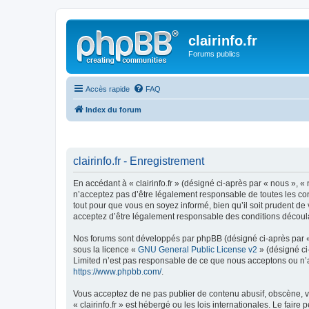
clairinfo.fr
Forums publics
Accès rapide
FAQ
Index du forum
clairinfo.fr - Enregistrement
En accédant à « clairinfo.fr » (désigné ci-après par « nous », « 
n’acceptez pas d’être légalement responsable de toutes les cond
tout pour que vous en soyez informé, bien qu’il soit prudent de 
acceptez d’être légalement responsable des conditions découlan
Nos forums sont développés par phpBB (désigné ci-après par « i
sous la licence «
GNU General Public License v2
» (désigné ci
Limited n’est pas responsable de ce que nous acceptons ou n’
https://www.phpbb.com/
.
Vous acceptez de ne pas publier de contenu abusif, obscène, vu
« clairinfo.fr » est hébergé ou les lois internationales. Le fai