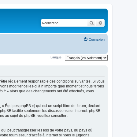
Rechercher
Recherche avancé
Connexion
Langue :
ez d’être légalement responsable des conditions suivantes. Si vous
ouvons modifier celles-ci à n’importe quel moment et nous ferons
nfo.fr » alors que des changements ont été effectués, vous
 « Équipes phpBB ») qui est un script libre de forum, déclaré
l phpBB facilite seulement les discussions sur Internet. phpBB
 au sujet de phpBB, veuillez consulter :
qui peut transgresser les lois de votre pays, du pays où
votre fournisseur d’accès à Internet si nous le jugeons