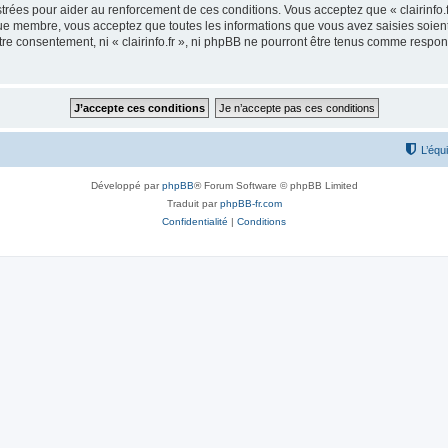
rées pour aider au renforcement de ces conditions. Vous acceptez que « clairinfo.f
que membre, vous acceptez que toutes les informations que vous avez saisies soie
otre consentement, ni « clairinfo.fr », ni phpBB ne pourront être tenus comme respo
L’équ
Développé par
phpBB
® Forum Software © phpBB Limited
Traduit par
phpBB-fr.com
Confidentialité
|
Conditions