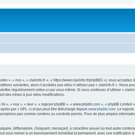
notre », « nos », « clairinfo.fr », « https://www.clairinfo.fr/phpBB3 »), vous accept
itions suivantes, alors n’accédez pas et/ou n’utilisez pas « clairinfo.fr ». Nous p
vérifier régulièrement celles-ci par vous-même. Si vous continuez d’utiliser « clairi
t des mises à jour et/ou modifications.
ls », « eux », « leur », « logiciel phpBB », « www.phpbb.com », « phpBB Limited »,
-après par « GPL ») et qui peut être téléchargé depuis
www.phpbb.com
. Le logicie
acceptons pas comme contenu ou conduite permis. Pour de plus amples informations
lgaire, diffamatoire, choquant, menaçant, à caractère sexuel ou tout autre contenu 
re peut vous mener à un bannissement immédiat et permanent, avec une notification à 