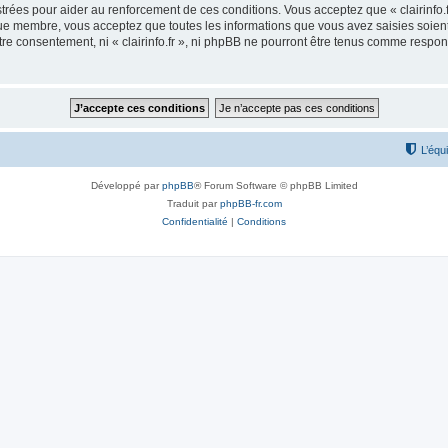
rées pour aider au renforcement de ces conditions. Vous acceptez que « clairinfo.f
que membre, vous acceptez que toutes les informations que vous avez saisies soie
otre consentement, ni « clairinfo.fr », ni phpBB ne pourront être tenus comme respo
L’équ
Développé par
phpBB
® Forum Software © phpBB Limited
Traduit par
phpBB-fr.com
Confidentialité
|
Conditions