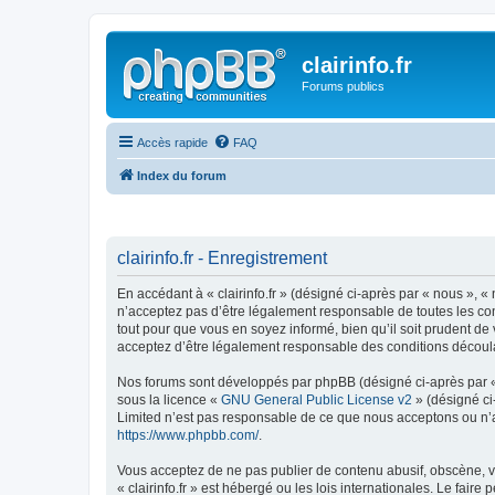
clairinfo.fr
Forums publics
Accès rapide
FAQ
Index du forum
clairinfo.fr - Enregistrement
En accédant à « clairinfo.fr » (désigné ci-après par « nous », « 
n’acceptez pas d’être légalement responsable de toutes les cond
tout pour que vous en soyez informé, bien qu’il soit prudent de 
acceptez d’être légalement responsable des conditions découlan
Nos forums sont développés par phpBB (désigné ci-après par « i
sous la licence «
GNU General Public License v2
» (désigné ci
Limited n’est pas responsable de ce que nous acceptons ou n’
https://www.phpbb.com/
.
Vous acceptez de ne pas publier de contenu abusif, obscène, vu
« clairinfo.fr » est hébergé ou les lois internationales. Le fai