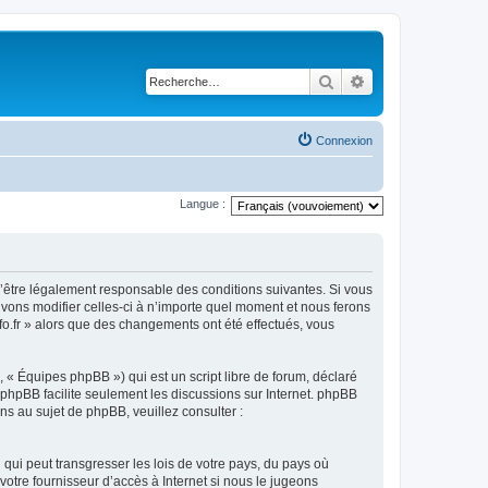
Rechercher
Recherche avancé
Connexion
Langue :
ez d’être légalement responsable des conditions suivantes. Si vous
ouvons modifier celles-ci à n’importe quel moment et nous ferons
nfo.fr » alors que des changements ont été effectués, vous
 « Équipes phpBB ») qui est un script libre de forum, déclaré
l phpBB facilite seulement les discussions sur Internet. phpBB
 au sujet de phpBB, veuillez consulter :
qui peut transgresser les lois de votre pays, du pays où
votre fournisseur d’accès à Internet si nous le jugeons