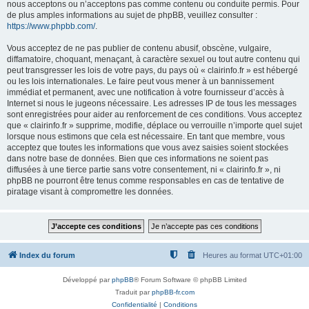
nous acceptons ou n’acceptons pas comme contenu ou conduite permis. Pour
de plus amples informations au sujet de phpBB, veuillez consulter :
https://www.phpbb.com/
.
Vous acceptez de ne pas publier de contenu abusif, obscène, vulgaire,
diffamatoire, choquant, menaçant, à caractère sexuel ou tout autre contenu qui
peut transgresser les lois de votre pays, du pays où « clairinfo.fr » est hébergé
ou les lois internationales. Le faire peut vous mener à un bannissement
immédiat et permanent, avec une notification à votre fournisseur d’accès à
Internet si nous le jugeons nécessaire. Les adresses IP de tous les messages
sont enregistrées pour aider au renforcement de ces conditions. Vous acceptez
que « clairinfo.fr » supprime, modifie, déplace ou verrouille n’importe quel sujet
lorsque nous estimons que cela est nécessaire. En tant que membre, vous
acceptez que toutes les informations que vous avez saisies soient stockées
dans notre base de données. Bien que ces informations ne soient pas
diffusées à une tierce partie sans votre consentement, ni « clairinfo.fr », ni
phpBB ne pourront être tenus comme responsables en cas de tentative de
piratage visant à compromettre les données.
Index du forum
Heures au format
UTC+01:00
Développé par
phpBB
® Forum Software © phpBB Limited
Traduit par
phpBB-fr.com
Confidentialité
|
Conditions