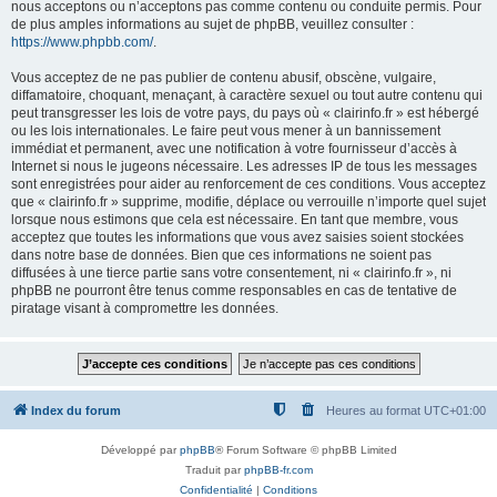
nous acceptons ou n’acceptons pas comme contenu ou conduite permis. Pour
de plus amples informations au sujet de phpBB, veuillez consulter :
https://www.phpbb.com/
.
Vous acceptez de ne pas publier de contenu abusif, obscène, vulgaire,
diffamatoire, choquant, menaçant, à caractère sexuel ou tout autre contenu qui
peut transgresser les lois de votre pays, du pays où « clairinfo.fr » est hébergé
ou les lois internationales. Le faire peut vous mener à un bannissement
immédiat et permanent, avec une notification à votre fournisseur d’accès à
Internet si nous le jugeons nécessaire. Les adresses IP de tous les messages
sont enregistrées pour aider au renforcement de ces conditions. Vous acceptez
que « clairinfo.fr » supprime, modifie, déplace ou verrouille n’importe quel sujet
lorsque nous estimons que cela est nécessaire. En tant que membre, vous
acceptez que toutes les informations que vous avez saisies soient stockées
dans notre base de données. Bien que ces informations ne soient pas
diffusées à une tierce partie sans votre consentement, ni « clairinfo.fr », ni
phpBB ne pourront être tenus comme responsables en cas de tentative de
piratage visant à compromettre les données.
Index du forum
Heures au format
UTC+01:00
Développé par
phpBB
® Forum Software © phpBB Limited
Traduit par
phpBB-fr.com
Confidentialité
|
Conditions