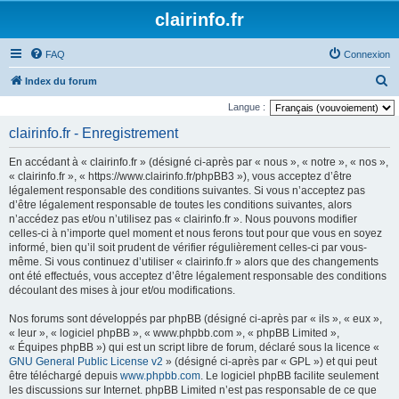
clairinfo.fr
FAQ
Connexion
R
Index du forum
e
Langue :
c
clairinfo.fr - Enregistrement
h
En accédant à « clairinfo.fr » (désigné ci-après par « nous », « notre », « nos »,
e
« clairinfo.fr », « https://www.clairinfo.fr/phpBB3 »), vous acceptez d’être
r
légalement responsable des conditions suivantes. Si vous n’acceptez pas
d’être légalement responsable de toutes les conditions suivantes, alors
c
n’accédez pas et/ou n’utilisez pas « clairinfo.fr ». Nous pouvons modifier
h
celles-ci à n’importe quel moment et nous ferons tout pour que vous en soyez
informé, bien qu’il soit prudent de vérifier régulièrement celles-ci par vous-
e
même. Si vous continuez d’utiliser « clairinfo.fr » alors que des changements
r
ont été effectués, vous acceptez d’être légalement responsable des conditions
découlant des mises à jour et/ou modifications.
Nos forums sont développés par phpBB (désigné ci-après par « ils », « eux »,
« leur », « logiciel phpBB », « www.phpbb.com », « phpBB Limited »,
« Équipes phpBB ») qui est un script libre de forum, déclaré sous la licence «
GNU General Public License v2
» (désigné ci-après par « GPL ») et qui peut
être téléchargé depuis
www.phpbb.com
. Le logiciel phpBB facilite seulement
les discussions sur Internet. phpBB Limited n’est pas responsable de ce que