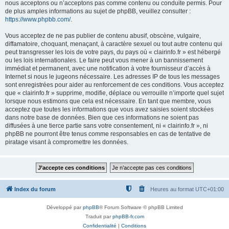
nous acceptons ou n’acceptons pas comme contenu ou conduite permis. Pour
de plus amples informations au sujet de phpBB, veuillez consulter :
https://www.phpbb.com/
.
Vous acceptez de ne pas publier de contenu abusif, obscène, vulgaire,
diffamatoire, choquant, menaçant, à caractère sexuel ou tout autre contenu qui
peut transgresser les lois de votre pays, du pays où « clairinfo.fr » est hébergé
ou les lois internationales. Le faire peut vous mener à un bannissement
immédiat et permanent, avec une notification à votre fournisseur d’accès à
Internet si nous le jugeons nécessaire. Les adresses IP de tous les messages
sont enregistrées pour aider au renforcement de ces conditions. Vous acceptez
que « clairinfo.fr » supprime, modifie, déplace ou verrouille n’importe quel sujet
lorsque nous estimons que cela est nécessaire. En tant que membre, vous
acceptez que toutes les informations que vous avez saisies soient stockées
dans notre base de données. Bien que ces informations ne soient pas
diffusées à une tierce partie sans votre consentement, ni « clairinfo.fr », ni
phpBB ne pourront être tenus comme responsables en cas de tentative de
piratage visant à compromettre les données.
Index du forum
Heures au format
UTC+01:00
Développé par
phpBB
® Forum Software © phpBB Limited
Traduit par
phpBB-fr.com
Confidentialité
|
Conditions