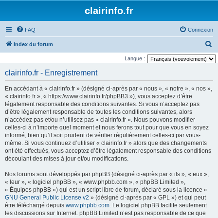
clairinfo.fr
FAQ
Connexion
R
Index du forum
e
Langue :
c
clairinfo.fr - Enregistrement
h
En accédant à « clairinfo.fr » (désigné ci-après par « nous », « notre », « nos »,
e
« clairinfo.fr », « https://www.clairinfo.fr/phpBB3 »), vous acceptez d’être
r
légalement responsable des conditions suivantes. Si vous n’acceptez pas
d’être légalement responsable de toutes les conditions suivantes, alors
c
n’accédez pas et/ou n’utilisez pas « clairinfo.fr ». Nous pouvons modifier
h
celles-ci à n’importe quel moment et nous ferons tout pour que vous en soyez
informé, bien qu’il soit prudent de vérifier régulièrement celles-ci par vous-
e
même. Si vous continuez d’utiliser « clairinfo.fr » alors que des changements
r
ont été effectués, vous acceptez d’être légalement responsable des conditions
découlant des mises à jour et/ou modifications.
Nos forums sont développés par phpBB (désigné ci-après par « ils », « eux »,
« leur », « logiciel phpBB », « www.phpbb.com », « phpBB Limited »,
« Équipes phpBB ») qui est un script libre de forum, déclaré sous la licence «
GNU General Public License v2
» (désigné ci-après par « GPL ») et qui peut
être téléchargé depuis
www.phpbb.com
. Le logiciel phpBB facilite seulement
les discussions sur Internet. phpBB Limited n’est pas responsable de ce que