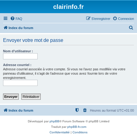
clairinfo.fr
FAQ
S’enregistrer
Connexion
R
Index du forum
e
Envoyer votre mot de passe
c
h
Nom d’utilisateur :
e
r
Adresse courriel :
Adresse courriel associée à votre compte. Si vous ne l’avez pas modifiée via votre
c
panneau d’utilisateur, il s’agit de l’adresse que vous avez fournie lors de votre
enregistrement.
h
e
r
Index du forum
Heures au format
UTC+01:00
Développé par
phpBB
® Forum Software © phpBB Limited
Traduit par
phpBB-fr.com
Confidentialité
|
Conditions