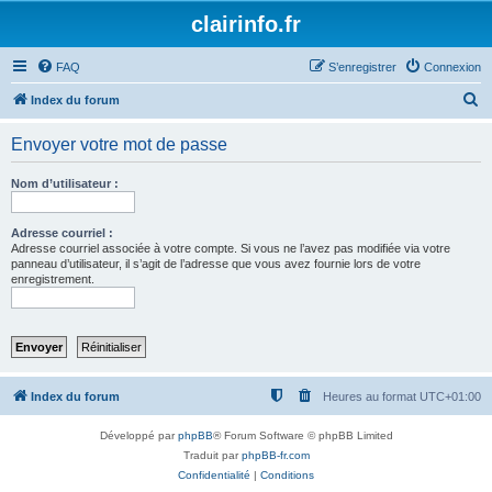
clairinfo.fr
FAQ
S’enregistrer
Connexion
R
Index du forum
e
Envoyer votre mot de passe
c
h
Nom d’utilisateur :
e
r
Adresse courriel :
Adresse courriel associée à votre compte. Si vous ne l’avez pas modifiée via votre
c
panneau d’utilisateur, il s’agit de l’adresse que vous avez fournie lors de votre
enregistrement.
h
e
r
Index du forum
Heures au format
UTC+01:00
Développé par
phpBB
® Forum Software © phpBB Limited
Traduit par
phpBB-fr.com
Confidentialité
|
Conditions