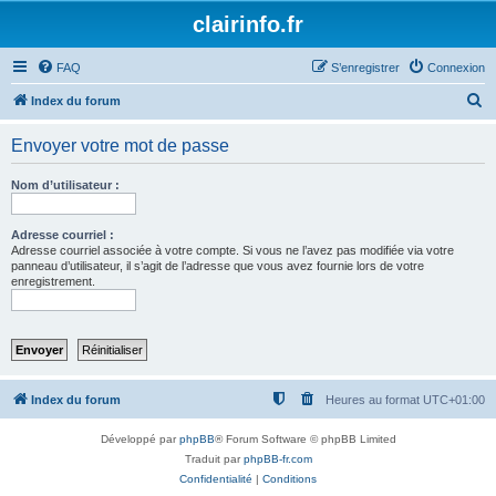
clairinfo.fr
FAQ
S’enregistrer
Connexion
R
Index du forum
e
Envoyer votre mot de passe
c
h
Nom d’utilisateur :
e
r
Adresse courriel :
Adresse courriel associée à votre compte. Si vous ne l’avez pas modifiée via votre
c
panneau d’utilisateur, il s’agit de l’adresse que vous avez fournie lors de votre
enregistrement.
h
e
r
Index du forum
Heures au format
UTC+01:00
Développé par
phpBB
® Forum Software © phpBB Limited
Traduit par
phpBB-fr.com
Confidentialité
|
Conditions