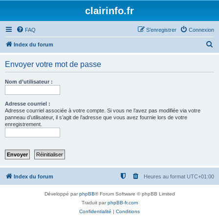
clairinfo.fr
FAQ
S’enregistrer
Connexion
R
Index du forum
e
Envoyer votre mot de passe
c
h
Nom d’utilisateur :
e
r
Adresse courriel :
Adresse courriel associée à votre compte. Si vous ne l’avez pas modifiée via votre
c
panneau d’utilisateur, il s’agit de l’adresse que vous avez fournie lors de votre
enregistrement.
h
e
r
Index du forum
Heures au format
UTC+01:00
Développé par
phpBB
® Forum Software © phpBB Limited
Traduit par
phpBB-fr.com
Confidentialité
|
Conditions