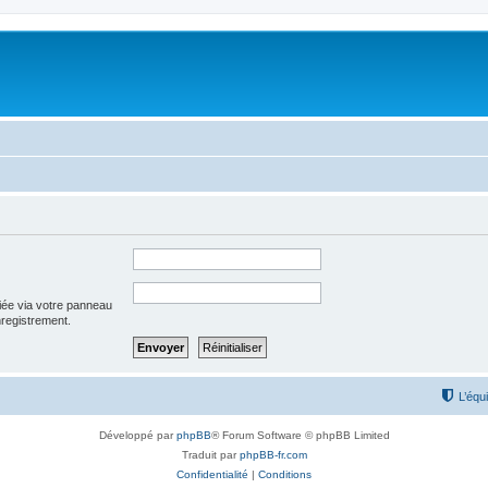
iée via votre panneau
enregistrement.
L’équ
Développé par
phpBB
® Forum Software © phpBB Limited
Traduit par
phpBB-fr.com
Confidentialité
|
Conditions