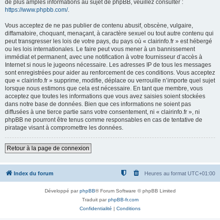
de plus amples informations au sujet de phpBB, veuillez consulter :
https://www.phpbb.com/
.
Vous acceptez de ne pas publier de contenu abusif, obscène, vulgaire,
diffamatoire, choquant, menaçant, à caractère sexuel ou tout autre contenu qui
peut transgresser les lois de votre pays, du pays où « clairinfo.fr » est hébergé
ou les lois internationales. Le faire peut vous mener à un bannissement
immédiat et permanent, avec une notification à votre fournisseur d’accès à
Internet si nous le jugeons nécessaire. Les adresses IP de tous les messages
sont enregistrées pour aider au renforcement de ces conditions. Vous acceptez
que « clairinfo.fr » supprime, modifie, déplace ou verrouille n’importe quel sujet
lorsque nous estimons que cela est nécessaire. En tant que membre, vous
acceptez que toutes les informations que vous avez saisies soient stockées
dans notre base de données. Bien que ces informations ne soient pas
diffusées à une tierce partie sans votre consentement, ni « clairinfo.fr », ni
phpBB ne pourront être tenus comme responsables en cas de tentative de
piratage visant à compromettre les données.
Retour à la page de connexion
Index du forum
Heures au format
UTC+01:00
Développé par
phpBB
® Forum Software © phpBB Limited
Traduit par
phpBB-fr.com
Confidentialité
|
Conditions