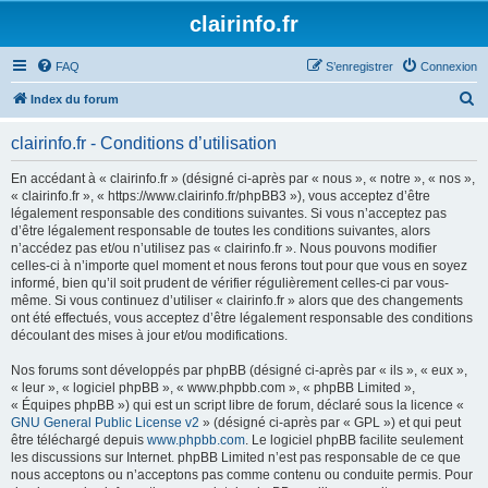
clairinfo.fr
FAQ
S’enregistrer
Connexion
R
Index du forum
e
clairinfo.fr - Conditions d’utilisation
c
h
En accédant à « clairinfo.fr » (désigné ci-après par « nous », « notre », « nos »,
« clairinfo.fr », « https://www.clairinfo.fr/phpBB3 »), vous acceptez d’être
e
légalement responsable des conditions suivantes. Si vous n’acceptez pas
r
d’être légalement responsable de toutes les conditions suivantes, alors
n’accédez pas et/ou n’utilisez pas « clairinfo.fr ». Nous pouvons modifier
c
celles-ci à n’importe quel moment et nous ferons tout pour que vous en soyez
h
informé, bien qu’il soit prudent de vérifier régulièrement celles-ci par vous-
même. Si vous continuez d’utiliser « clairinfo.fr » alors que des changements
e
ont été effectués, vous acceptez d’être légalement responsable des conditions
r
découlant des mises à jour et/ou modifications.
Nos forums sont développés par phpBB (désigné ci-après par « ils », « eux »,
« leur », « logiciel phpBB », « www.phpbb.com », « phpBB Limited »,
« Équipes phpBB ») qui est un script libre de forum, déclaré sous la licence «
GNU General Public License v2
» (désigné ci-après par « GPL ») et qui peut
être téléchargé depuis
www.phpbb.com
. Le logiciel phpBB facilite seulement
les discussions sur Internet. phpBB Limited n’est pas responsable de ce que
nous acceptons ou n’acceptons pas comme contenu ou conduite permis. Pour