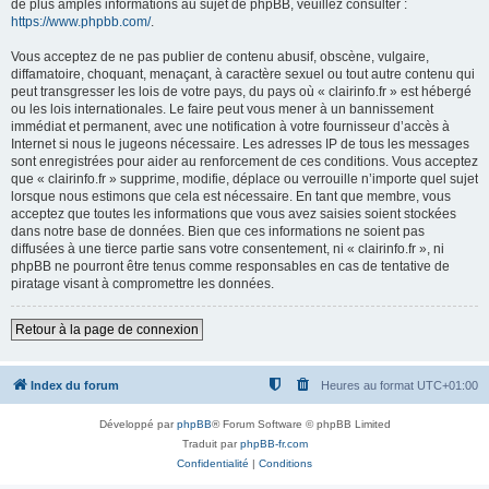
de plus amples informations au sujet de phpBB, veuillez consulter :
https://www.phpbb.com/
.
Vous acceptez de ne pas publier de contenu abusif, obscène, vulgaire,
diffamatoire, choquant, menaçant, à caractère sexuel ou tout autre contenu qui
peut transgresser les lois de votre pays, du pays où « clairinfo.fr » est hébergé
ou les lois internationales. Le faire peut vous mener à un bannissement
immédiat et permanent, avec une notification à votre fournisseur d’accès à
Internet si nous le jugeons nécessaire. Les adresses IP de tous les messages
sont enregistrées pour aider au renforcement de ces conditions. Vous acceptez
que « clairinfo.fr » supprime, modifie, déplace ou verrouille n’importe quel sujet
lorsque nous estimons que cela est nécessaire. En tant que membre, vous
acceptez que toutes les informations que vous avez saisies soient stockées
dans notre base de données. Bien que ces informations ne soient pas
diffusées à une tierce partie sans votre consentement, ni « clairinfo.fr », ni
phpBB ne pourront être tenus comme responsables en cas de tentative de
piratage visant à compromettre les données.
Retour à la page de connexion
Index du forum
Heures au format
UTC+01:00
Développé par
phpBB
® Forum Software © phpBB Limited
Traduit par
phpBB-fr.com
Confidentialité
|
Conditions