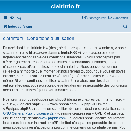
clairinfo.fr
FAQ
S’enregistrer
Connexion
R
Index du forum
e
clairinfo.fr - Conditions d’utilisation
c
h
En accédant à « clairinfo.fr » (désigné ci-après par « nous », « notre », « nos »,
« clairinfo.fr », « https://www.clairinfo.fr/phpBB3 »), vous acceptez d’être
e
légalement responsable des conditions suivantes. Si vous n’acceptez pas
r
d’être légalement responsable de toutes les conditions suivantes, alors
n’accédez pas et/ou n’utilisez pas « clairinfo.fr ». Nous pouvons modifier
c
celles-ci à n’importe quel moment et nous ferons tout pour que vous en soyez
h
informé, bien qu’il soit prudent de vérifier régulièrement celles-ci par vous-
même. Si vous continuez d’utiliser « clairinfo.fr » alors que des changements
e
ont été effectués, vous acceptez d’être légalement responsable des conditions
r
découlant des mises à jour et/ou modifications.
Nos forums sont développés par phpBB (désigné ci-après par « ils », « eux »,
« leur », « logiciel phpBB », « www.phpbb.com », « phpBB Limited »,
« Équipes phpBB ») qui est un script libre de forum, déclaré sous la licence «
GNU General Public License v2
» (désigné ci-après par « GPL ») et qui peut
être téléchargé depuis
www.phpbb.com
. Le logiciel phpBB facilite seulement
les discussions sur Internet. phpBB Limited n’est pas responsable de ce que
nous acceptons ou n’acceptons pas comme contenu ou conduite permis. Pour