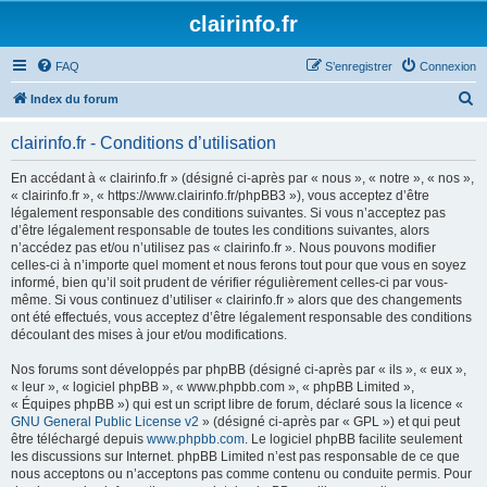
clairinfo.fr
FAQ
S’enregistrer
Connexion
R
Index du forum
e
clairinfo.fr - Conditions d’utilisation
c
h
En accédant à « clairinfo.fr » (désigné ci-après par « nous », « notre », « nos »,
« clairinfo.fr », « https://www.clairinfo.fr/phpBB3 »), vous acceptez d’être
e
légalement responsable des conditions suivantes. Si vous n’acceptez pas
r
d’être légalement responsable de toutes les conditions suivantes, alors
n’accédez pas et/ou n’utilisez pas « clairinfo.fr ». Nous pouvons modifier
c
celles-ci à n’importe quel moment et nous ferons tout pour que vous en soyez
h
informé, bien qu’il soit prudent de vérifier régulièrement celles-ci par vous-
même. Si vous continuez d’utiliser « clairinfo.fr » alors que des changements
e
ont été effectués, vous acceptez d’être légalement responsable des conditions
r
découlant des mises à jour et/ou modifications.
Nos forums sont développés par phpBB (désigné ci-après par « ils », « eux »,
« leur », « logiciel phpBB », « www.phpbb.com », « phpBB Limited »,
« Équipes phpBB ») qui est un script libre de forum, déclaré sous la licence «
GNU General Public License v2
» (désigné ci-après par « GPL ») et qui peut
être téléchargé depuis
www.phpbb.com
. Le logiciel phpBB facilite seulement
les discussions sur Internet. phpBB Limited n’est pas responsable de ce que
nous acceptons ou n’acceptons pas comme contenu ou conduite permis. Pour