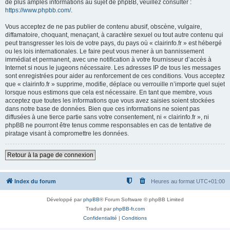
de plus amples informations au sujet de phpBB, veuillez consulter :
https://www.phpbb.com/
.
Vous acceptez de ne pas publier de contenu abusif, obscène, vulgaire,
diffamatoire, choquant, menaçant, à caractère sexuel ou tout autre contenu qui
peut transgresser les lois de votre pays, du pays où « clairinfo.fr » est hébergé
ou les lois internationales. Le faire peut vous mener à un bannissement
immédiat et permanent, avec une notification à votre fournisseur d’accès à
Internet si nous le jugeons nécessaire. Les adresses IP de tous les messages
sont enregistrées pour aider au renforcement de ces conditions. Vous acceptez
que « clairinfo.fr » supprime, modifie, déplace ou verrouille n’importe quel sujet
lorsque nous estimons que cela est nécessaire. En tant que membre, vous
acceptez que toutes les informations que vous avez saisies soient stockées
dans notre base de données. Bien que ces informations ne soient pas
diffusées à une tierce partie sans votre consentement, ni « clairinfo.fr », ni
phpBB ne pourront être tenus comme responsables en cas de tentative de
piratage visant à compromettre les données.
Retour à la page de connexion
Index du forum
Heures au format
UTC+01:00
Développé par
phpBB
® Forum Software © phpBB Limited
Traduit par
phpBB-fr.com
Confidentialité
|
Conditions