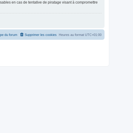
nsables en cas de tentative de piratage visant à compromettre
ipe du forum
Supprimer les cookies
Heures au format
UTC+01:00