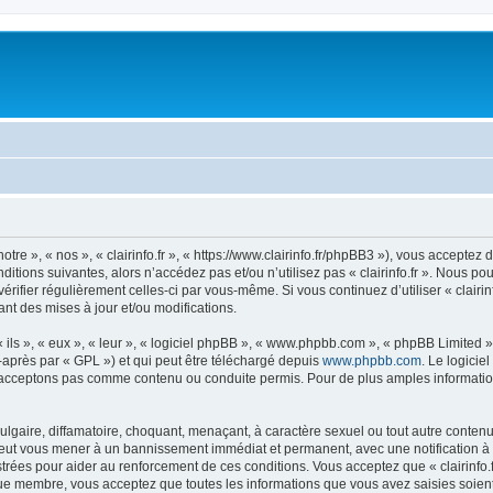
notre », « nos », « clairinfo.fr », « https://www.clairinfo.fr/phpBB3 »), vous accept
itions suivantes, alors n’accédez pas et/ou n’utilisez pas « clairinfo.fr ». Nous p
vérifier régulièrement celles-ci par vous-même. Si vous continuez d’utiliser « clairi
t des mises à jour et/ou modifications.
ls », « eux », « leur », « logiciel phpBB », « www.phpbb.com », « phpBB Limited »,
-après par « GPL ») et qui peut être téléchargé depuis
www.phpbb.com
. Le logicie
acceptons pas comme contenu ou conduite permis. Pour de plus amples informations
lgaire, diffamatoire, choquant, menaçant, à caractère sexuel ou tout autre contenu 
re peut vous mener à un bannissement immédiat et permanent, avec une notification à 
rées pour aider au renforcement de ces conditions. Vous acceptez que « clairinfo.f
que membre, vous acceptez que toutes les informations que vous avez saisies soie