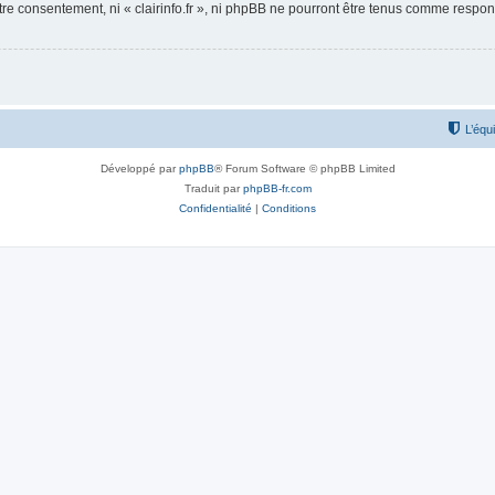
otre consentement, ni « clairinfo.fr », ni phpBB ne pourront être tenus comme respo
L’équ
Développé par
phpBB
® Forum Software © phpBB Limited
Traduit par
phpBB-fr.com
Confidentialité
|
Conditions