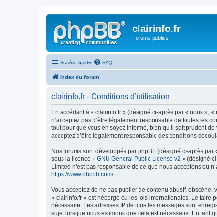
clairinfo.fr
Forums publics
Accès rapide
FAQ
Index du forum
clairinfo.fr - Conditions d’utilisation
En accédant à « clairinfo.fr » (désigné ci-après par « nous », « 
n’acceptez pas d’être légalement responsable de toutes les cond
tout pour que vous en soyez informé, bien qu’il soit prudent de 
acceptez d’être légalement responsable des conditions découlan
Nos forums sont développés par phpBB (désigné ci-après par « i
sous la licence «
GNU General Public License v2
» (désigné ci
Limited n’est pas responsable de ce que nous acceptons ou n’
https://www.phpbb.com/
.
Vous acceptez de ne pas publier de contenu abusif, obscène, vu
« clairinfo.fr » est hébergé ou les lois internationales. Le fai
nécessaire. Les adresses IP de tous les messages sont enregist
sujet lorsque nous estimons que cela est nécessaire. En tant 