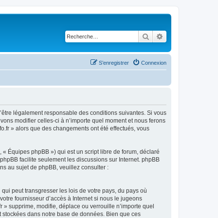
Rechercher
Recherche avancé
S’enregistrer
Connexion
ez d’être légalement responsable des conditions suivantes. Si vous
ouvons modifier celles-ci à n’importe quel moment et nous ferons
nfo.fr » alors que des changements ont été effectués, vous
 « Équipes phpBB ») qui est un script libre de forum, déclaré
l phpBB facilite seulement les discussions sur Internet. phpBB
 au sujet de phpBB, veuillez consulter :
qui peut transgresser les lois de votre pays, du pays où
votre fournisseur d’accès à Internet si nous le jugeons
r » supprime, modifie, déplace ou verrouille n’importe quel
nt stockées dans notre base de données. Bien que ces