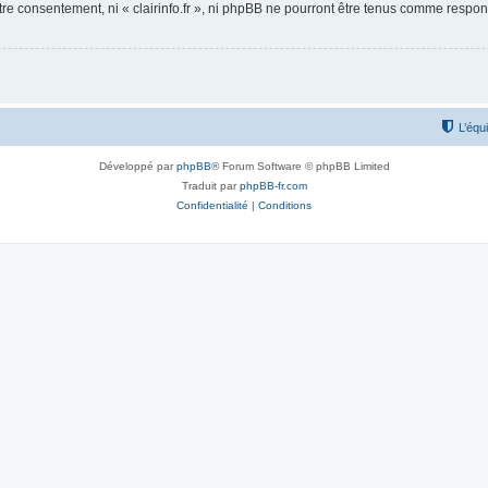
otre consentement, ni « clairinfo.fr », ni phpBB ne pourront être tenus comme respo
L’équ
Développé par
phpBB
® Forum Software © phpBB Limited
Traduit par
phpBB-fr.com
Confidentialité
|
Conditions