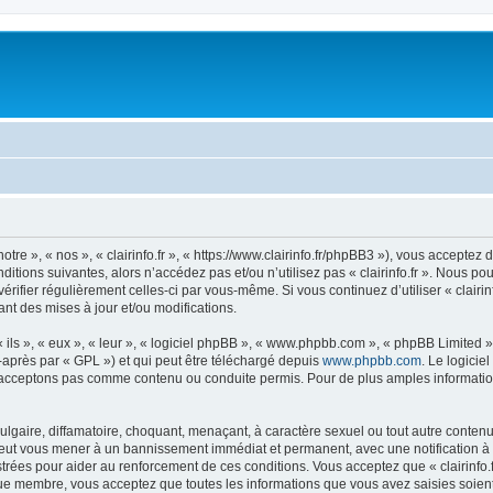
notre », « nos », « clairinfo.fr », « https://www.clairinfo.fr/phpBB3 »), vous accept
itions suivantes, alors n’accédez pas et/ou n’utilisez pas « clairinfo.fr ». Nous p
vérifier régulièrement celles-ci par vous-même. Si vous continuez d’utiliser « clairi
t des mises à jour et/ou modifications.
ls », « eux », « leur », « logiciel phpBB », « www.phpbb.com », « phpBB Limited »,
-après par « GPL ») et qui peut être téléchargé depuis
www.phpbb.com
. Le logicie
acceptons pas comme contenu ou conduite permis. Pour de plus amples informations
lgaire, diffamatoire, choquant, menaçant, à caractère sexuel ou tout autre contenu 
re peut vous mener à un bannissement immédiat et permanent, avec une notification à 
rées pour aider au renforcement de ces conditions. Vous acceptez que « clairinfo.f
que membre, vous acceptez que toutes les informations que vous avez saisies soie