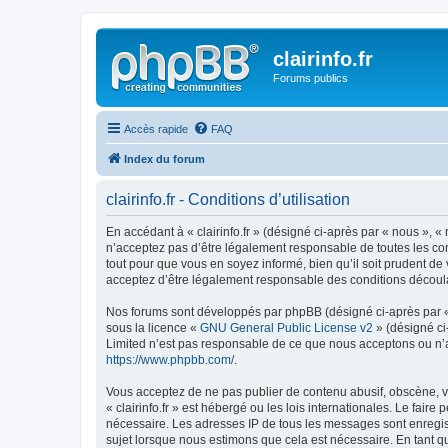
clairinfo.fr
Forums publics
Accès rapide
FAQ
Index du forum
clairinfo.fr - Conditions d’utilisation
En accédant à « clairinfo.fr » (désigné ci-après par « nous », « 
n’acceptez pas d’être légalement responsable de toutes les cond
tout pour que vous en soyez informé, bien qu’il soit prudent de 
acceptez d’être légalement responsable des conditions découlan
Nos forums sont développés par phpBB (désigné ci-après par « i
sous la licence «
GNU General Public License v2
» (désigné ci
Limited n’est pas responsable de ce que nous acceptons ou n’
https://www.phpbb.com/
.
Vous acceptez de ne pas publier de contenu abusif, obscène, vu
« clairinfo.fr » est hébergé ou les lois internationales. Le fai
nécessaire. Les adresses IP de tous les messages sont enregist
sujet lorsque nous estimons que cela est nécessaire. En tant 