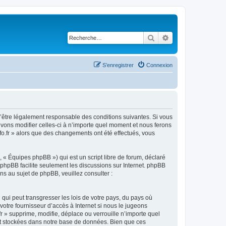
Rechercher
Recherche avancé
S’enregistrer
Connexion
ez d’être légalement responsable des conditions suivantes. Si vous
ouvons modifier celles-ci à n’importe quel moment et nous ferons
nfo.fr » alors que des changements ont été effectués, vous
 « Équipes phpBB ») qui est un script libre de forum, déclaré
l phpBB facilite seulement les discussions sur Internet. phpBB
 au sujet de phpBB, veuillez consulter :
qui peut transgresser les lois de votre pays, du pays où
votre fournisseur d’accès à Internet si nous le jugeons
r » supprime, modifie, déplace ou verrouille n’importe quel
nt stockées dans notre base de données. Bien que ces