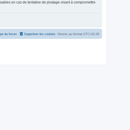
nsables en cas de tentative de piratage visant à compromettre
ipe du forum
Supprimer les cookies
Heures au format
UTC+01:00