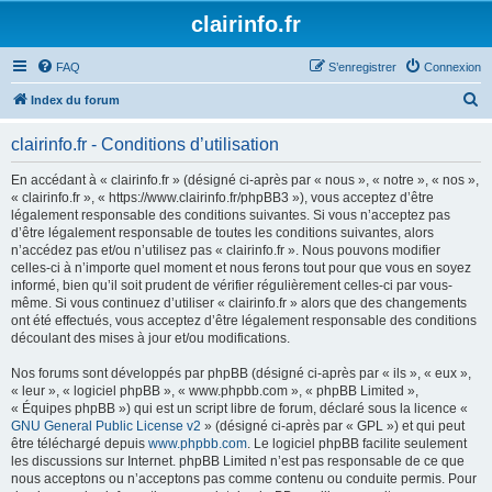
clairinfo.fr
FAQ
S’enregistrer
Connexion
R
Index du forum
e
clairinfo.fr - Conditions d’utilisation
c
h
En accédant à « clairinfo.fr » (désigné ci-après par « nous », « notre », « nos »,
« clairinfo.fr », « https://www.clairinfo.fr/phpBB3 »), vous acceptez d’être
e
légalement responsable des conditions suivantes. Si vous n’acceptez pas
r
d’être légalement responsable de toutes les conditions suivantes, alors
n’accédez pas et/ou n’utilisez pas « clairinfo.fr ». Nous pouvons modifier
c
celles-ci à n’importe quel moment et nous ferons tout pour que vous en soyez
h
informé, bien qu’il soit prudent de vérifier régulièrement celles-ci par vous-
même. Si vous continuez d’utiliser « clairinfo.fr » alors que des changements
e
ont été effectués, vous acceptez d’être légalement responsable des conditions
r
découlant des mises à jour et/ou modifications.
Nos forums sont développés par phpBB (désigné ci-après par « ils », « eux »,
« leur », « logiciel phpBB », « www.phpbb.com », « phpBB Limited »,
« Équipes phpBB ») qui est un script libre de forum, déclaré sous la licence «
GNU General Public License v2
» (désigné ci-après par « GPL ») et qui peut
être téléchargé depuis
www.phpbb.com
. Le logiciel phpBB facilite seulement
les discussions sur Internet. phpBB Limited n’est pas responsable de ce que
nous acceptons ou n’acceptons pas comme contenu ou conduite permis. Pour