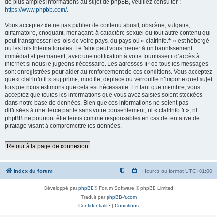
de plus amples informations au sujet de phpBB, veuillez consulter :
https://www.phpbb.com/
.
Vous acceptez de ne pas publier de contenu abusif, obscène, vulgaire,
diffamatoire, choquant, menaçant, à caractère sexuel ou tout autre contenu qui
peut transgresser les lois de votre pays, du pays où « clairinfo.fr » est hébergé
ou les lois internationales. Le faire peut vous mener à un bannissement
immédiat et permanent, avec une notification à votre fournisseur d’accès à
Internet si nous le jugeons nécessaire. Les adresses IP de tous les messages
sont enregistrées pour aider au renforcement de ces conditions. Vous acceptez
que « clairinfo.fr » supprime, modifie, déplace ou verrouille n’importe quel sujet
lorsque nous estimons que cela est nécessaire. En tant que membre, vous
acceptez que toutes les informations que vous avez saisies soient stockées
dans notre base de données. Bien que ces informations ne soient pas
diffusées à une tierce partie sans votre consentement, ni « clairinfo.fr », ni
phpBB ne pourront être tenus comme responsables en cas de tentative de
piratage visant à compromettre les données.
Retour à la page de connexion
Index du forum
Heures au format
UTC+01:00
Développé par
phpBB
® Forum Software © phpBB Limited
Traduit par
phpBB-fr.com
Confidentialité
|
Conditions