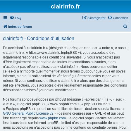
clairinfo.fr
FAQ
S’enregistrer
Connexion
R
Index du forum
e
clairinfo.fr - Conditions d’utilisation
c
h
En accédant à « clairinfo.fr » (désigné ci-après par « nous », « notre », « nos »,
« clairinfo.fr », « https://www.clairinfo.fr/phpBB3 »), vous acceptez d’être
e
légalement responsable des conditions suivantes. Si vous n’acceptez pas
r
d’être légalement responsable de toutes les conditions suivantes, alors
n’accédez pas et/ou n’utilisez pas « clairinfo.fr ». Nous pouvons modifier
c
celles-ci à n’importe quel moment et nous ferons tout pour que vous en soyez
h
informé, bien qu’il soit prudent de vérifier régulièrement celles-ci par vous-
même. Si vous continuez d’utiliser « clairinfo.fr » alors que des changements
e
ont été effectués, vous acceptez d’être légalement responsable des conditions
r
découlant des mises à jour et/ou modifications.
Nos forums sont développés par phpBB (désigné ci-après par « ils », « eux »,
« leur », « logiciel phpBB », « www.phpbb.com », « phpBB Limited »,
« Équipes phpBB ») qui est un script libre de forum, déclaré sous la licence «
GNU General Public License v2
» (désigné ci-après par « GPL ») et qui peut
être téléchargé depuis
www.phpbb.com
. Le logiciel phpBB facilite seulement
les discussions sur Internet. phpBB Limited n’est pas responsable de ce que
nous acceptons ou n’acceptons pas comme contenu ou conduite permis. Pour