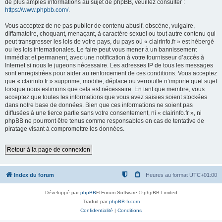
de plus amples informations au sujet de phpBB, veuillez consulter :
https://www.phpbb.com/
.
Vous acceptez de ne pas publier de contenu abusif, obscène, vulgaire,
diffamatoire, choquant, menaçant, à caractère sexuel ou tout autre contenu qui
peut transgresser les lois de votre pays, du pays où « clairinfo.fr » est hébergé
ou les lois internationales. Le faire peut vous mener à un bannissement
immédiat et permanent, avec une notification à votre fournisseur d’accès à
Internet si nous le jugeons nécessaire. Les adresses IP de tous les messages
sont enregistrées pour aider au renforcement de ces conditions. Vous acceptez
que « clairinfo.fr » supprime, modifie, déplace ou verrouille n’importe quel sujet
lorsque nous estimons que cela est nécessaire. En tant que membre, vous
acceptez que toutes les informations que vous avez saisies soient stockées
dans notre base de données. Bien que ces informations ne soient pas
diffusées à une tierce partie sans votre consentement, ni « clairinfo.fr », ni
phpBB ne pourront être tenus comme responsables en cas de tentative de
piratage visant à compromettre les données.
Retour à la page de connexion
Index du forum
Heures au format
UTC+01:00
Développé par
phpBB
® Forum Software © phpBB Limited
Traduit par
phpBB-fr.com
Confidentialité
|
Conditions