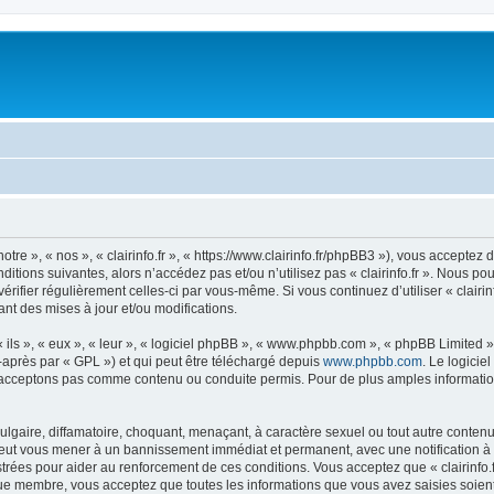
notre », « nos », « clairinfo.fr », « https://www.clairinfo.fr/phpBB3 »), vous accept
itions suivantes, alors n’accédez pas et/ou n’utilisez pas « clairinfo.fr ». Nous p
vérifier régulièrement celles-ci par vous-même. Si vous continuez d’utiliser « clairi
t des mises à jour et/ou modifications.
ls », « eux », « leur », « logiciel phpBB », « www.phpbb.com », « phpBB Limited »,
-après par « GPL ») et qui peut être téléchargé depuis
www.phpbb.com
. Le logicie
acceptons pas comme contenu ou conduite permis. Pour de plus amples informations
lgaire, diffamatoire, choquant, menaçant, à caractère sexuel ou tout autre contenu 
re peut vous mener à un bannissement immédiat et permanent, avec une notification à 
rées pour aider au renforcement de ces conditions. Vous acceptez que « clairinfo.f
que membre, vous acceptez que toutes les informations que vous avez saisies soie