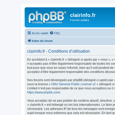
clairinfo.fr
Forums publics
Accès rapide
FAQ
Index du forum
clairinfo.fr - Conditions d’utilisation
En accédant à « clairinfo.fr » (désigné ci-après par « nous », « 
n’acceptez pas d’être légalement responsable de toutes les cond
tout pour que vous en soyez informé, bien qu’il soit prudent de 
acceptez d’être légalement responsable des conditions découlan
Nos forums sont développés par phpBB (désigné ci-après par « i
sous la licence «
GNU General Public License v2
» (désigné ci
Limited n’est pas responsable de ce que nous acceptons ou n’
https://www.phpbb.com/
.
Vous acceptez de ne pas publier de contenu abusif, obscène, vu
« clairinfo.fr » est hébergé ou les lois internationales. Le fai
nécessaire. Les adresses IP de tous les messages sont enregist
sujet lorsque nous estimons que cela est nécessaire. En tant 