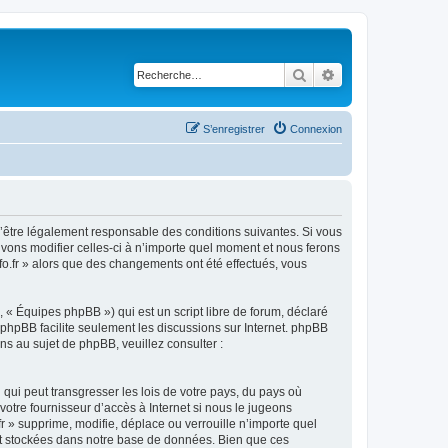
Rechercher
Recherche avancé
S’enregistrer
Connexion
ez d’être légalement responsable des conditions suivantes. Si vous
ouvons modifier celles-ci à n’importe quel moment et nous ferons
nfo.fr » alors que des changements ont été effectués, vous
 « Équipes phpBB ») qui est un script libre de forum, déclaré
l phpBB facilite seulement les discussions sur Internet. phpBB
 au sujet de phpBB, veuillez consulter :
qui peut transgresser les lois de votre pays, du pays où
votre fournisseur d’accès à Internet si nous le jugeons
r » supprime, modifie, déplace ou verrouille n’importe quel
nt stockées dans notre base de données. Bien que ces