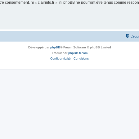
otre consentement, ni « clairinfo.fr », ni phpBB ne pourront être tenus comme respo
L’équ
Développé par
phpBB
® Forum Software © phpBB Limited
Traduit par
phpBB-fr.com
Confidentialité
|
Conditions