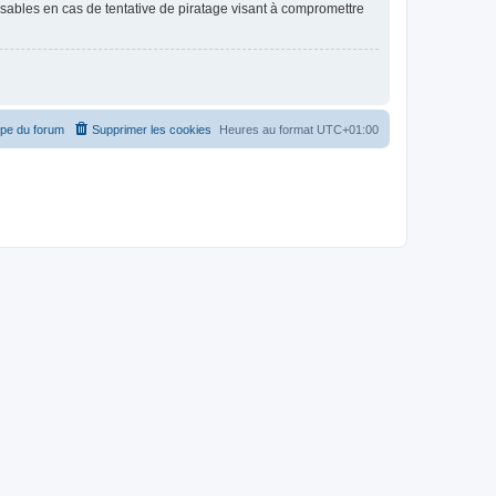
nsables en cas de tentative de piratage visant à compromettre
ipe du forum
Supprimer les cookies
Heures au format
UTC+01:00