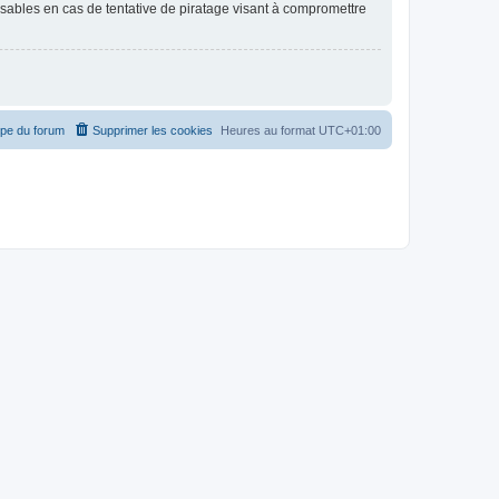
nsables en cas de tentative de piratage visant à compromettre
ipe du forum
Supprimer les cookies
Heures au format
UTC+01:00