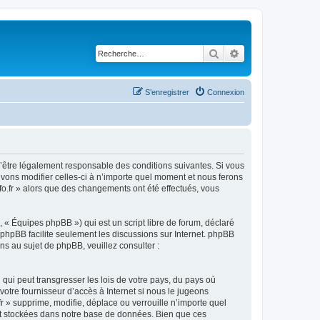
Rechercher
Recherche avancé
S’enregistrer
Connexion
ez d’être légalement responsable des conditions suivantes. Si vous
ouvons modifier celles-ci à n’importe quel moment et nous ferons
nfo.fr » alors que des changements ont été effectués, vous
 « Équipes phpBB ») qui est un script libre de forum, déclaré
l phpBB facilite seulement les discussions sur Internet. phpBB
 au sujet de phpBB, veuillez consulter :
qui peut transgresser les lois de votre pays, du pays où
votre fournisseur d’accès à Internet si nous le jugeons
r » supprime, modifie, déplace ou verrouille n’importe quel
nt stockées dans notre base de données. Bien que ces