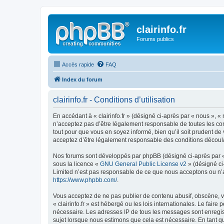
clairinfo.fr
Forums publics
Accès rapide
FAQ
Index du forum
clairinfo.fr - Conditions d’utilisation
En accédant à « clairinfo.fr » (désigné ci-après par « nous », « 
n’acceptez pas d’être légalement responsable de toutes les cond
tout pour que vous en soyez informé, bien qu’il soit prudent de 
acceptez d’être légalement responsable des conditions découlan
Nos forums sont développés par phpBB (désigné ci-après par « i
sous la licence «
GNU General Public License v2
» (désigné ci
Limited n’est pas responsable de ce que nous acceptons ou n’
https://www.phpbb.com/
.
Vous acceptez de ne pas publier de contenu abusif, obscène, vu
« clairinfo.fr » est hébergé ou les lois internationales. Le fai
nécessaire. Les adresses IP de tous les messages sont enregist
sujet lorsque nous estimons que cela est nécessaire. En tant 