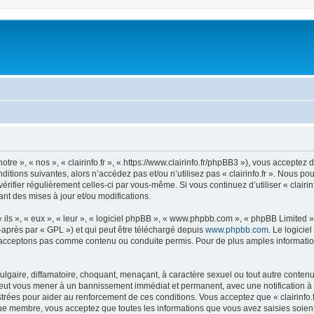
notre », « nos », « clairinfo.fr », « https://www.clairinfo.fr/phpBB3 »), vous accept
itions suivantes, alors n’accédez pas et/ou n’utilisez pas « clairinfo.fr ». Nous p
vérifier régulièrement celles-ci par vous-même. Si vous continuez d’utiliser « clairi
t des mises à jour et/ou modifications.
ls », « eux », « leur », « logiciel phpBB », « www.phpbb.com », « phpBB Limited »,
-après par « GPL ») et qui peut être téléchargé depuis
www.phpbb.com
. Le logicie
acceptons pas comme contenu ou conduite permis. Pour de plus amples informations
lgaire, diffamatoire, choquant, menaçant, à caractère sexuel ou tout autre contenu 
re peut vous mener à un bannissement immédiat et permanent, avec une notification à 
rées pour aider au renforcement de ces conditions. Vous acceptez que « clairinfo.f
que membre, vous acceptez que toutes les informations que vous avez saisies soie