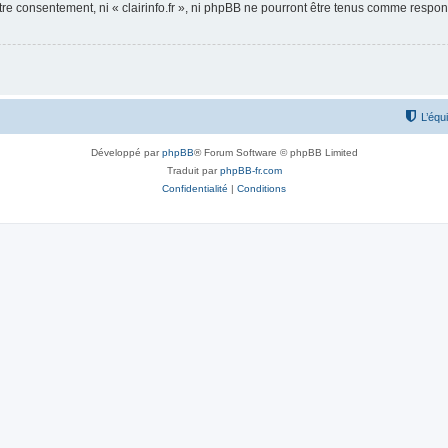
otre consentement, ni « clairinfo.fr », ni phpBB ne pourront être tenus comme respo
L’équ
Développé par
phpBB
® Forum Software © phpBB Limited
Traduit par
phpBB-fr.com
Confidentialité
|
Conditions