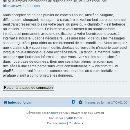
de plus amples informations au sujet de phpBB, veuillez consulter :
https://www.phpbb.com/
.
Vous acceptez de ne pas publier de contenu abusif, obscène, vulgaire,
diffamatoire, choquant, menaçant, à caractère sexuel ou tout autre contenu qui
peut transgresser les lois de votre pays, du pays où « clairinfo.fr » est hébergé
ou les lois internationales. Le faire peut vous mener à un bannissement
immédiat et permanent, avec une notification à votre fournisseur d’accès à
Internet si nous le jugeons nécessaire. Les adresses IP de tous les messages
sont enregistrées pour aider au renforcement de ces conditions. Vous acceptez
que « clairinfo.fr » supprime, modifie, déplace ou verrouille n’importe quel sujet
lorsque nous estimons que cela est nécessaire. En tant que membre, vous
acceptez que toutes les informations que vous avez saisies soient stockées
dans notre base de données. Bien que ces informations ne soient pas
diffusées à une tierce partie sans votre consentement, ni « clairinfo.fr », ni
phpBB ne pourront être tenus comme responsables en cas de tentative de
piratage visant à compromettre les données.
Retour à la page de connexion
Index du forum
Heures au format
UTC+01:00
Développé par
phpBB
® Forum Software © phpBB Limited
Traduit par
phpBB-fr.com
Confidentialité
|
Conditions