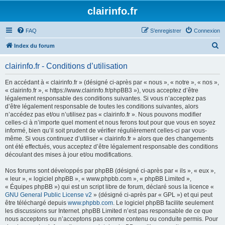
clairinfo.fr
FAQ
S’enregistrer
Connexion
R
Index du forum
e
clairinfo.fr - Conditions d’utilisation
c
h
En accédant à « clairinfo.fr » (désigné ci-après par « nous », « notre », « nos »,
« clairinfo.fr », « https://www.clairinfo.fr/phpBB3 »), vous acceptez d’être
e
légalement responsable des conditions suivantes. Si vous n’acceptez pas
r
d’être légalement responsable de toutes les conditions suivantes, alors
n’accédez pas et/ou n’utilisez pas « clairinfo.fr ». Nous pouvons modifier
c
celles-ci à n’importe quel moment et nous ferons tout pour que vous en soyez
h
informé, bien qu’il soit prudent de vérifier régulièrement celles-ci par vous-
même. Si vous continuez d’utiliser « clairinfo.fr » alors que des changements
e
ont été effectués, vous acceptez d’être légalement responsable des conditions
r
découlant des mises à jour et/ou modifications.
Nos forums sont développés par phpBB (désigné ci-après par « ils », « eux »,
« leur », « logiciel phpBB », « www.phpbb.com », « phpBB Limited »,
« Équipes phpBB ») qui est un script libre de forum, déclaré sous la licence «
GNU General Public License v2
» (désigné ci-après par « GPL ») et qui peut
être téléchargé depuis
www.phpbb.com
. Le logiciel phpBB facilite seulement
les discussions sur Internet. phpBB Limited n’est pas responsable de ce que
nous acceptons ou n’acceptons pas comme contenu ou conduite permis. Pour