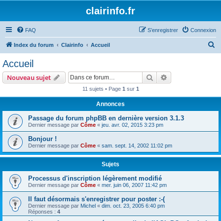
clairinfo.fr
FAQ
S’enregistrer
Connexion
R
Index du forum
Clairinfo
Accueil
e
Accueil
c
Rechercher
Recherche avanc
Nouveau sujet
h
11 sujets • Page
1
sur
1
e
Annonces
r
c
Passage du forum phpBB en dernière version 3.1.3
Dernier message par
Côme
«
jeu. avr. 02, 2015 3:23 pm
h
Bonjour !
e
Dernier message par
Côme
«
sam. sept. 14, 2002 11:02 pm
r
Sujets
Processus d'inscription légèrement modifié
Dernier message par
Côme
«
mer. juin 06, 2007 11:42 pm
Il faut désormais s'enregistrer pour poster :-(
Dernier message par
Michel
«
dim. oct. 23, 2005 6:40 pm
Réponses :
4