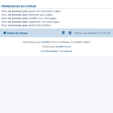
PERMISSIONS DU FORUM
Vous
ne pouvez pas
poster de nouveaux sujets
Vous
ne pouvez pas
répondre aux sujets
Vous
ne pouvez pas
modifier vos messages
Vous
ne pouvez pas
supprimer vos messages
Vous
ne pouvez pas
joindre des fichiers
Index du forum
Heures au format
UTC+01:00
Développé par
phpBB
® Forum Software © phpBB Limited
Traduit par
phpBB-fr.com
Confidentialité
|
Conditions