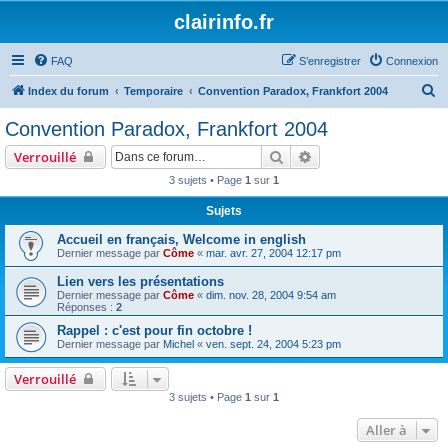
clairinfo.fr
FAQ
S’enregistrer
Connexion
R
Index du forum
Temporaire
Convention Paradox, Frankfort 2004
e
Convention Paradox, Frankfort 2004
c
Rechercher
Recherche avancée
Verrouillé
h
3 sujets • Page
1
sur
1
e
Sujets
r
c
Accueil en français, Welcome in english
Dernier message par
Côme
«
mar. avr. 27, 2004 12:17 pm
h
Lien vers les présentations
e
Dernier message par
Côme
«
dim. nov. 28, 2004 9:54 am
r
Réponses :
2
Rappel : c'est pour fin octobre !
Dernier message par
Michel
«
ven. sept. 24, 2004 5:23 pm
Verrouillé
3 sujets • Page
1
sur
1
Aller à