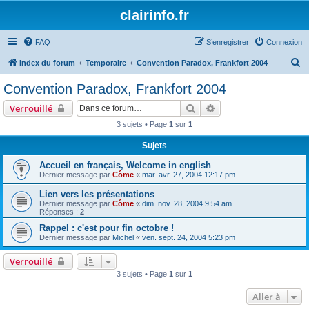
clairinfo.fr
FAQ
S’enregistrer
Connexion
R
Index du forum
Temporaire
Convention Paradox, Frankfort 2004
e
Convention Paradox, Frankfort 2004
c
Rechercher
Recherche avancée
Verrouillé
h
3 sujets • Page
1
sur
1
e
Sujets
r
c
Accueil en français, Welcome in english
Dernier message par
Côme
«
mar. avr. 27, 2004 12:17 pm
h
Lien vers les présentations
e
Dernier message par
Côme
«
dim. nov. 28, 2004 9:54 am
r
Réponses :
2
Rappel : c'est pour fin octobre !
Dernier message par
Michel
«
ven. sept. 24, 2004 5:23 pm
Verrouillé
3 sujets • Page
1
sur
1
Aller à