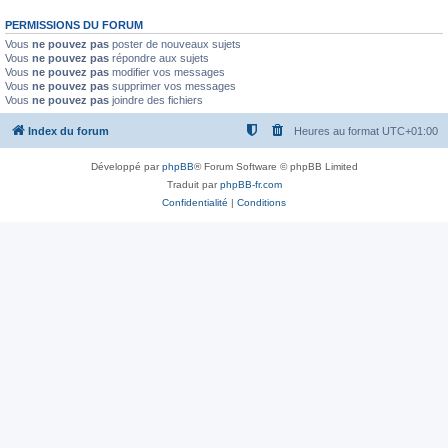
PERMISSIONS DU FORUM
Vous
ne pouvez pas
poster de nouveaux sujets
Vous
ne pouvez pas
répondre aux sujets
Vous
ne pouvez pas
modifier vos messages
Vous
ne pouvez pas
supprimer vos messages
Vous
ne pouvez pas
joindre des fichiers
Index du forum
Heures au format
UTC+01:00
Développé par
phpBB
® Forum Software © phpBB Limited
Traduit par
phpBB-fr.com
Confidentialité
|
Conditions